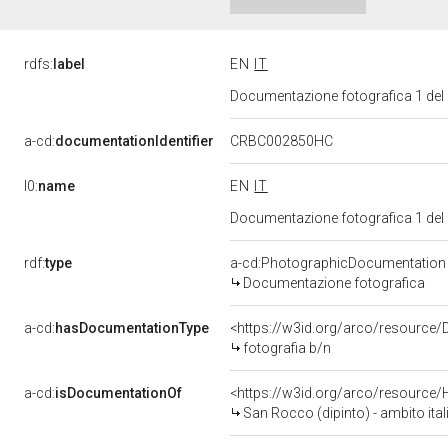
rdfs:
label
EN
IT
Documentazione fotografica 1 del
a-cd:
documentationIdentifier
CRBC002850HC
l0:
name
EN
IT
Documentazione fotografica 1 del
rdf:
type
a-cd:PhotographicDocumentation
Documentazione fotografica
a-cd:
hasDocumentationType
<https://w3id.org/arco/resource/
fotografia b/n
a-cd:
isDocumentationOf
<https://w3id.org/arco/resource/
San Rocco (dipinto) - ambito ital