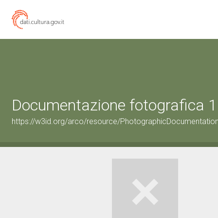
Documentazione fotografica 1
https://w3id.org/arco/resource/PhotographicDocumentati