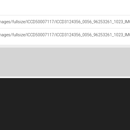
.it/images/fullsize/ICCD50007117/ICCD3124356_0056_96253261_1023_I
.it/images/fullsize/ICCD50007117/ICCD3124356_0056_96253261_1023_I