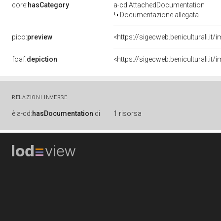
core:
hasCategory
a-cd:AttachedDocumentation
Documentazione allegata
pico:
preview
<https://sigecweb.beniculturali
foaf:
depiction
<https://sigecweb.beniculturali
RELAZIONI INVERSE
è
a-cd:
hasDocumentation
di
1 risorsa