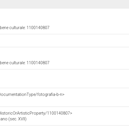
 bene culturale: 1100140807
 bene culturale: 1100140807
DocumentationType/fotografia-b-n>
HistoricOrArtisticProperty/1100140807>
iano (sec. XVII)