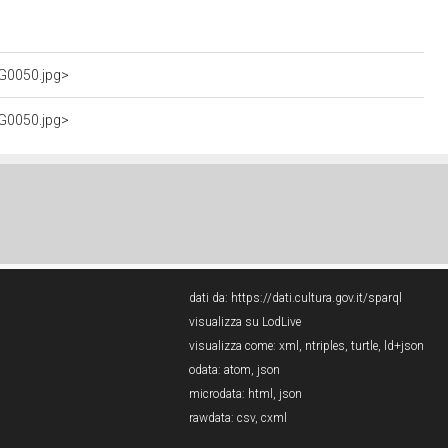
MG0050.jpg>
MG0050.jpg>
dati da:
https://dati.cultura.gov.it/sparql
visualizza su LodLive
visualizza come:
xml
,
ntriples
,
turtle
,
ld+json
odata:
atom
,
json
microdata:
html
,
json
rawdata:
csv
,
cxml