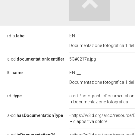
rdfs:
label
EN
IT
Documentazione fotografica 1 del
a-cd:
documentationIdentifier
5G#0217a.jpg
l0:
name
EN
IT
Documentazione fotografica 1 del
rdf:
type
a-cd:PhotographicDocumentation
Documentazione fotografica
a-cd:
hasDocumentationType
<https://w3id.org/arco/resource/
diapositiva colore