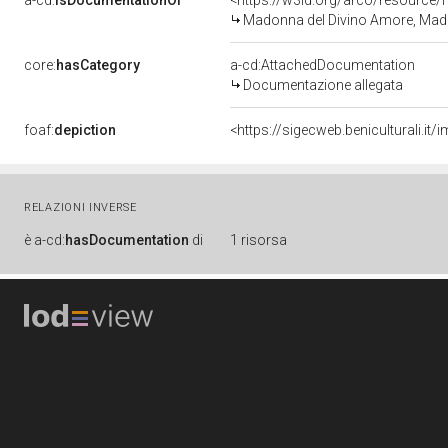
a-cd:
isDocumentationOf
<https://w3id.org/arco/resource/
Madonna del Divino Amore, Mado
core:
hasCategory
a-cd:AttachedDocumentation
Documentazione allegata
foaf:
depiction
<https://sigecweb.beniculturali.
RELAZIONI INVERSE
è
a-cd:
hasDocumentation
di
1 risorsa