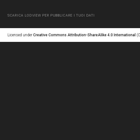
SCARICA LODVIEW PER PUBBLICARE I TUOI DATI
Licensed under
Creative Commons Attribution-ShareAlike 4.0 International
(C