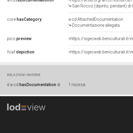
a-cd:
isDocumentationOf
<https://w3id.org/arco/resource/
San Rocco (dipinto, pendant) di Cr
core:
hasCategory
a-cd:AttachedDocumentation
Documentazione allegata
pico:
preview
<https://sigecweb.beniculturali.
foaf:
depiction
<https://sigecweb.beniculturali.
RELAZIONI INVERSE
è
a-cd:
hasDocumentation
di
1 risorsa