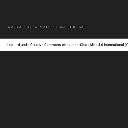
SCARICA LODVIEW PER PUBBLICARE I TUOI DATI
Licensed under
Creative Commons Attribution-ShareAlike 4.0 International
(C