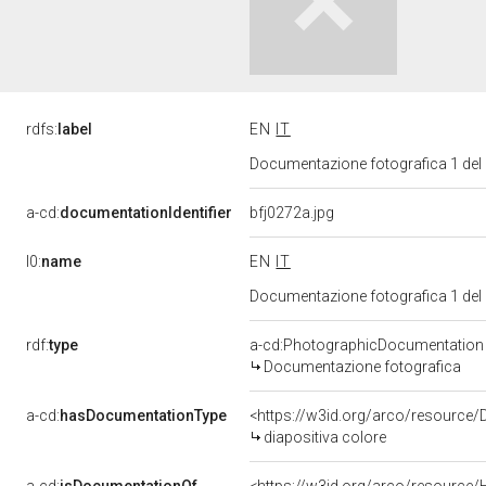
rdfs:
label
EN
IT
Documentazione fotografica 1 del
a-cd:
documentationIdentifier
bfj0272a.jpg
l0:
name
EN
IT
Documentazione fotografica 1 del
rdf:
type
a-cd:PhotographicDocumentation
Documentazione fotografica
a-cd:
hasDocumentationType
<https://w3id.org/arco/resource/
diapositiva colore