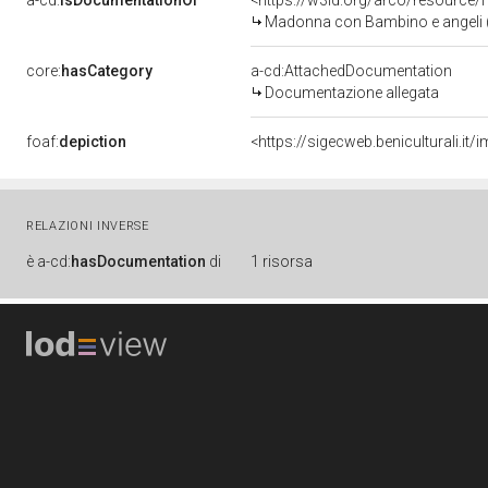
a-cd:
isDocumentationOf
<https://w3id.org/arco/resource/
Madonna con Bambino e angeli (p
core:
hasCategory
a-cd:AttachedDocumentation
Documentazione allegata
foaf:
depiction
<https://sigecweb.beniculturali.
RELAZIONI INVERSE
è
a-cd:
hasDocumentation
di
1 risorsa