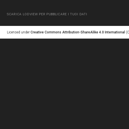
SCARICA LODVIEW PER PUBBLICARE I TUOI DATI
Licensed under
Creative Commons Attribution-ShareAlike 4.0 International
(C