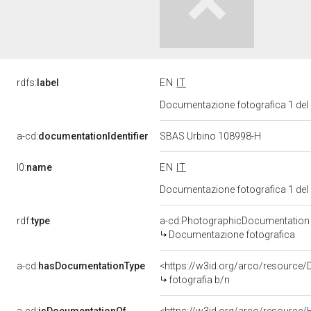
rdfs:
label
EN
IT
Documentazione fotografica 1 del
a-cd:
documentationIdentifier
SBAS Urbino 108998-H
l0:
name
EN
IT
Documentazione fotografica 1 del
rdf:
type
a-cd:PhotographicDocumentation
Documentazione fotografica
a-cd:
hasDocumentationType
<https://w3id.org/arco/resource/
fotografia b/n