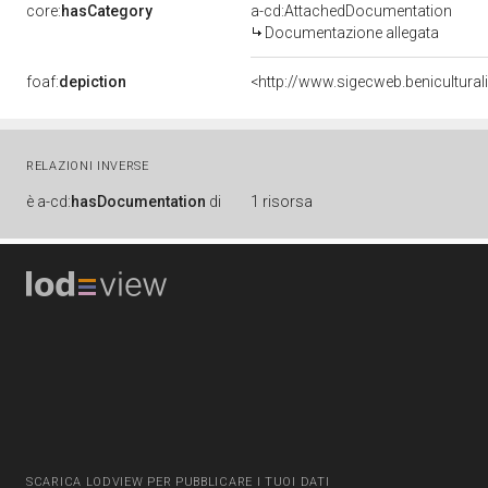
core:
hasCategory
a-cd:AttachedDocumentation
Documentazione allegata
foaf:
depiction
<http://www.sigecweb.benicultur
RELAZIONI INVERSE
è
a-cd:
hasDocumentation
di
1 risorsa
SCARICA LODVIEW PER PUBBLICARE I TUOI DATI