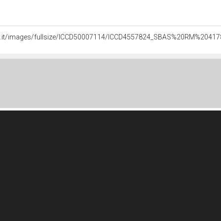
ali.it/images/fullsize/ICCD50007114/ICCD4557824_SBAS%20RM%20417