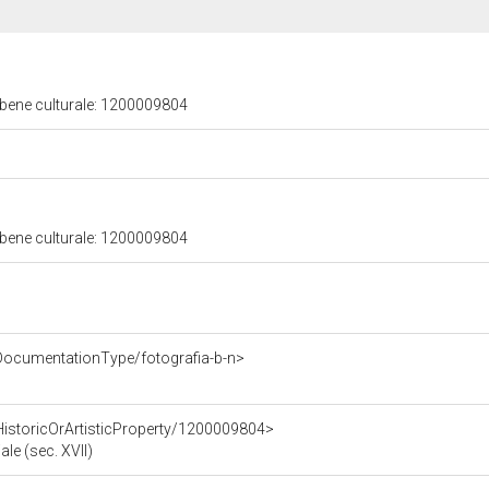
 bene culturale: 1200009804
 bene culturale: 1200009804
DocumentationType/fotografia-b-n>
HistoricOrArtisticProperty/1200009804>
ale (sec. XVII)