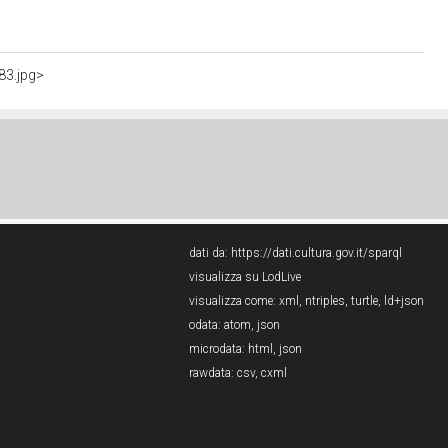
83.jpg>
dati da:
https://dati.cultura.gov.it/sparql
visualizza su LodLive
visualizza come:
xml
,
ntriples
,
turtle
,
ld+json
odata:
atom
,
json
microdata:
html
,
json
rawdata:
csv
,
cxml