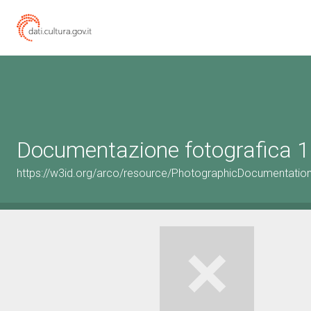
Documentazione fotografica 1
https://w3id.org/arco/resource/PhotographicDocumentati