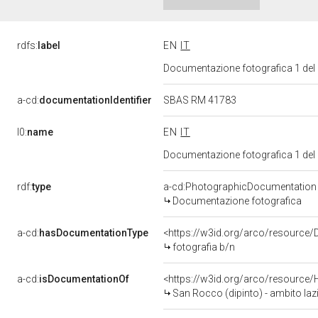
rdfs:
label
EN
IT
Documentazione fotografica 1 del
a-cd:
documentationIdentifier
SBAS RM 41783
l0:
name
EN
IT
Documentazione fotografica 1 del
rdf:
type
a-cd:PhotographicDocumentation
Documentazione fotografica
a-cd:
hasDocumentationType
<https://w3id.org/arco/resource/
fotografia b/n
a-cd:
isDocumentationOf
<https://w3id.org/arco/resource/
San Rocco (dipinto) - ambito lazi