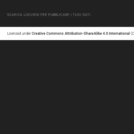
SCARICA LODVIEW PER PUBBLICARE I TUOI DATI
Licensed under
Creative Commons Attribution-ShareAlike 4.0 International
(C