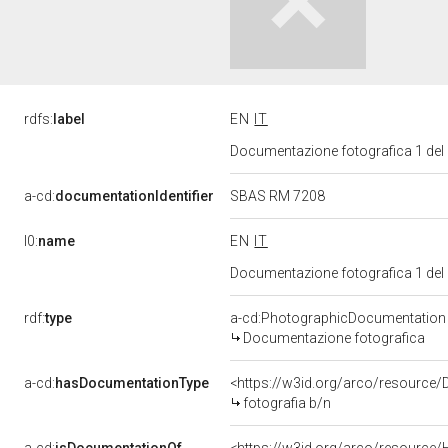
rdfs:
label
EN
IT
Documentazione fotografica 1 del
a-cd:
documentationIdentifier
SBAS RM 7208
l0:
name
EN
IT
Documentazione fotografica 1 del
rdf:
type
a-cd:PhotographicDocumentation
Documentazione fotografica
a-cd:
hasDocumentationType
<https://w3id.org/arco/resource/
fotografia b/n