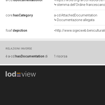
a-cd:
isDocumentationOf
<https://w3id.org/arco/resource/
stemma dell'Ordine francescano (r
core:
hasCategory
a-cd:AttachedDocumentation
Documentazione allegata
foaf:
depiction
<http://www.sigecweb.benicultur
RELAZIONI INVERSE
è
a-cd:
hasDocumentation
di
1 risorsa