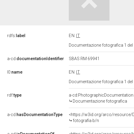
rdfs:
label
EN
IT
Documentazione fotografica 1 del
a-cd:
documentationIdentifier
SBAS RM 69941
l0:
name
EN
IT
Documentazione fotografica 1 del
rdf:
type
a-cd:PhotographicDocumentation
Documentazione fotografica
a-cd:
hasDocumentationType
<https://w3id.org/arco/resource/
fotografia b/n