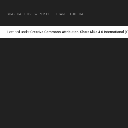
SCARICA LODVIEW PER PUBBLICARE I TUOI DATI
Licensed under
Creative Commons Attribution-ShareAlike 4.0 International
(C