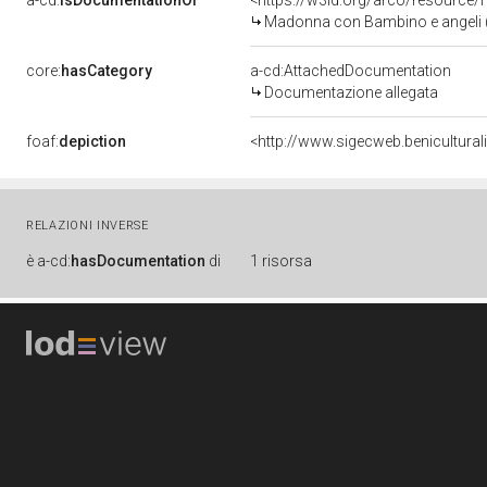
a-cd:
isDocumentationOf
<https://w3id.org/arco/resource/
Madonna con Bambino e angeli (r
core:
hasCategory
a-cd:AttachedDocumentation
Documentazione allegata
foaf:
depiction
<http://www.sigecweb.benicultur
RELAZIONI INVERSE
è
a-cd:
hasDocumentation
di
1 risorsa