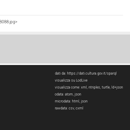
8088.jpg>
dati da:
https://dati.cultura.gov.it/sparql
visualizza su LodLive
visualizza come:
xml
,
ntriples
,
turtle
,
ld+json
odata:
atom
,
json
microdata:
html
,
json
rawdata:
csv
,
cxml