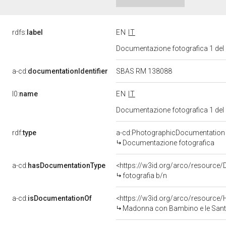
rdfs:
label
EN
IT
Documentazione fotografica 1 del
a-cd:
documentationIdentifier
SBAS RM 138088
l0:
name
EN
IT
Documentazione fotografica 1 del
rdf:
type
a-cd:PhotographicDocumentation
Documentazione fotografica
a-cd:
hasDocumentationType
<https://w3id.org/arco/resource/
fotografia b/n
a-cd:
isDocumentationOf
<https://w3id.org/arco/resource/
Madonna con Bambino e le Sante C