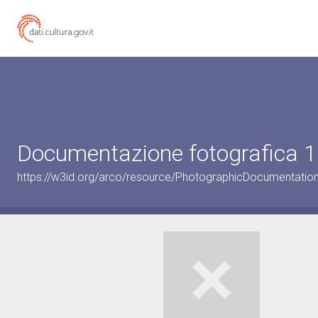
Documentazione fotografica 1
https://w3id.org/arco/resource/PhotographicDocumentati