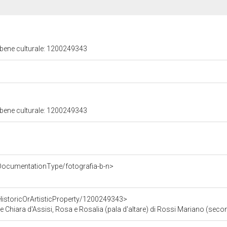
 bene culturale: 1200249343
 bene culturale: 1200249343
DocumentationType/fotografia-b-n>
HistoricOrArtisticProperty/1200249343>
hiara d'Assisi, Rosa e Rosalia (pala d'altare) di Rossi Mariano (secon