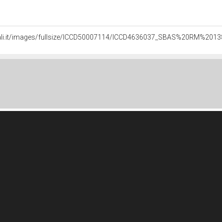
urali.it/images/fullsize/ICCD50007114/ICCD4636037_SBAS%20RM%2013