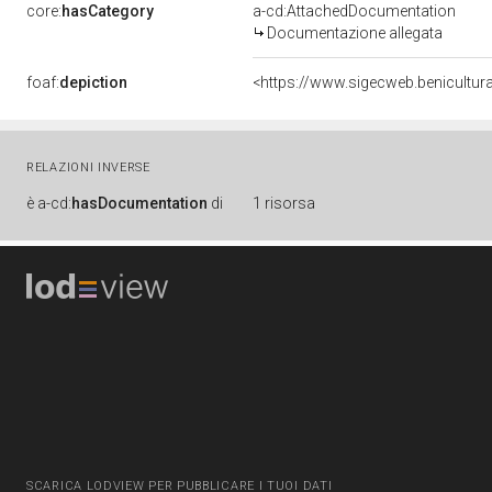
core:
hasCategory
a-cd:AttachedDocumentation
Documentazione allegata
foaf:
depiction
<https://www.sigecweb.benicult
RELAZIONI INVERSE
è
a-cd:
hasDocumentation
di
1 risorsa
SCARICA LODVIEW PER PUBBLICARE I TUOI DATI