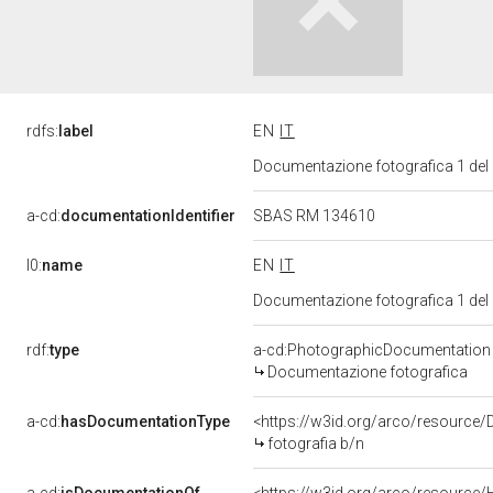
rdfs:
label
EN
IT
Documentazione fotografica 1 del
a-cd:
documentationIdentifier
SBAS RM 134610
l0:
name
EN
IT
Documentazione fotografica 1 del
rdf:
type
a-cd:PhotographicDocumentation
Documentazione fotografica
a-cd:
hasDocumentationType
<https://w3id.org/arco/resource/
fotografia b/n