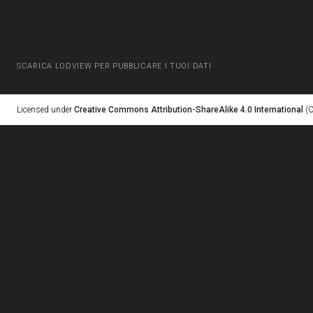
SCARICA LODVIEW PER PUBBLICARE I TUOI DATI
Licensed under
Creative Commons Attribution-ShareAlike 4.0 International
(C