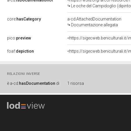
a-cd:
isDocumentationOf
<https://w3id.org/arco/resource/
Le oche del Campidoglio (dipinto)
core:
hasCategory
a-cd:AttachedDocumentation
Documentazione allegata
pico:
preview
<https://sigecweb.beniculturali
foaf:
depiction
<https://sigecweb.beniculturali
RELAZIONI INVERSE
è
a-cd:
hasDocumentation
di
1 risorsa