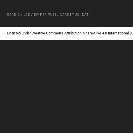
SCARICA LODVIEW PER PUBBLICARE I TUOI DATI
Licensed under
Creative Commons Attribution-ShareAlike 4.0 International
(C