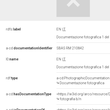
rdfs:
label
EN
IT
Documentazione fotografica 1 del
a-cd:
documentationIdentifier
SBAS RM 210842
l0:
name
EN
IT
Documentazione fotografica 1 del
rdf:
type
a-cd:PhotographicDocumentation
Documentazione fotografica
a-cd:
hasDocumentationType
<https://w3id.org/arco/resource/
fotografia b/n