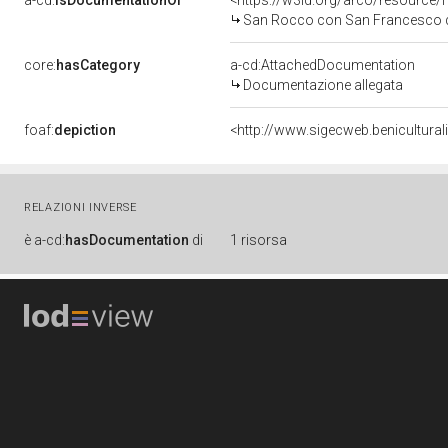
a-cd:
isDocumentationOf
<https://w3id.org/arco/resource/
San Rocco con San Francesco d'Assisi, 
core:
hasCategory
a-cd:AttachedDocumentation
Documentazione allegata
foaf:
depiction
<http://www.sigecweb.benicultu
RELAZIONI INVERSE
è
a-cd:
hasDocumentation
di
1 risorsa