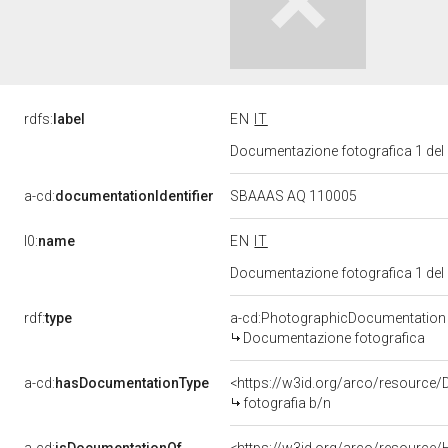
rdfs:
label
EN
IT
Documentazione fotografica 1 del
a-cd:
documentationIdentifier
SBAAAS AQ 110005
l0:
name
EN
IT
Documentazione fotografica 1 del
rdf:
type
a-cd:PhotographicDocumentation
Documentazione fotografica
a-cd:
hasDocumentationType
<https://w3id.org/arco/resource/
fotografia b/n