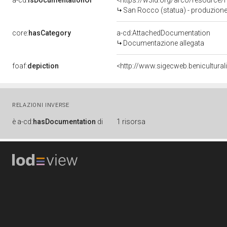
a-cd:
isDocumentationOf
<https://w3id.org/arco/resource/
San Rocco (statua) - produzione 
core:
hasCategory
a-cd:AttachedDocumentation
Documentazione allegata
foaf:
depiction
<http://www.sigecweb.benicultura
RELAZIONI INVERSE
è
a-cd:
hasDocumentation
di
1 risorsa