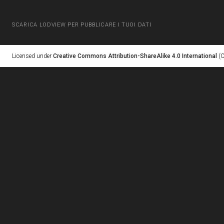
SCARICA LODVIEW PER PUBBLICARE I TUOI DATI
Licensed under
Creative Commons Attribution-ShareAlike 4.0 International
(C