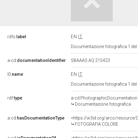
rdfs:
label
EN
IT
Documentazione fotografica 1 del
a-cd:
documentationIdentifier
SBAAAS AQ 215423
l0:
name
EN
IT
Documentazione fotografica 1 del
rdf:
type
a-cd:PhotographicDocumentation
Documentazione fotografica
a-cd:
hasDocumentationType
<https://w3id.org/arco/resource/
FOTOGRAFIA COLORE