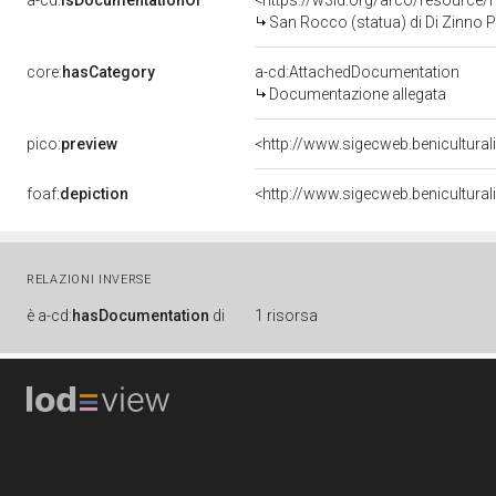
a-cd:
isDocumentationOf
<https://w3id.org/arco/resource/
San Rocco (statua) di Di Zinno Pa
core:
hasCategory
a-cd:AttachedDocumentation
Documentazione allegata
pico:
preview
<http://www.sigecweb.benicultura
foaf:
depiction
<http://www.sigecweb.benicultura
RELAZIONI INVERSE
è
a-cd:
hasDocumentation
di
1 risorsa