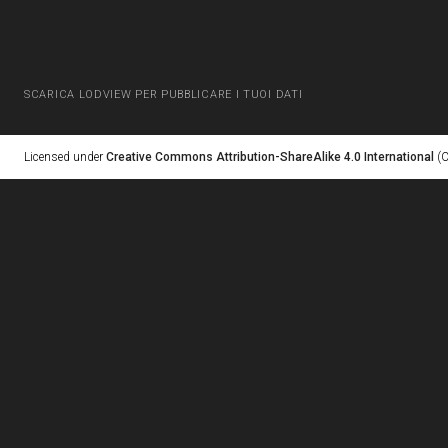
SCARICA LODVIEW PER PUBBLICARE I TUOI DATI
Licensed under
Creative Commons Attribution-ShareAlike 4.0 International
(C