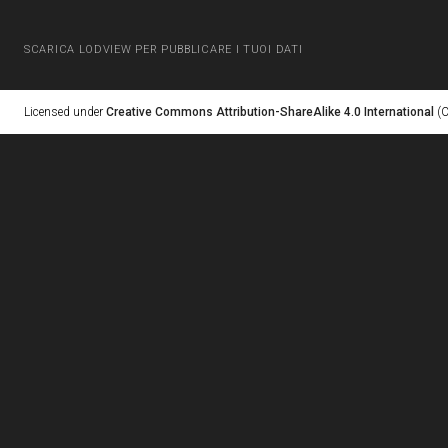
SCARICA LODVIEW PER PUBBLICARE I TUOI DATI
Licensed under
Creative Commons Attribution-ShareAlike 4.0 International
(C