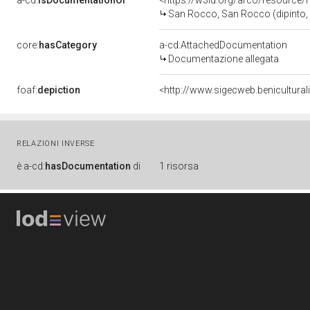
a-cd:
isDocumentationOf
<https://w3id.org/arco/resource/
San Rocco, San Rocco (dipinto, op
core:
hasCategory
a-cd:AttachedDocumentation
Documentazione allegata
foaf:
depiction
<http://www.sigecweb.benicultura
RELAZIONI INVERSE
è
a-cd:
hasDocumentation
di
1 risorsa