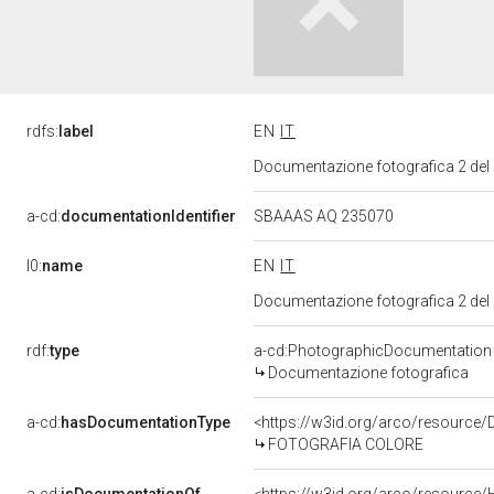
rdfs:
label
EN
IT
Documentazione fotografica 2 del
a-cd:
documentationIdentifier
SBAAAS AQ 235070
l0:
name
EN
IT
Documentazione fotografica 2 del
rdf:
type
a-cd:PhotographicDocumentation
Documentazione fotografica
a-cd:
hasDocumentationType
<https://w3id.org/arco/resource/
FOTOGRAFIA COLORE