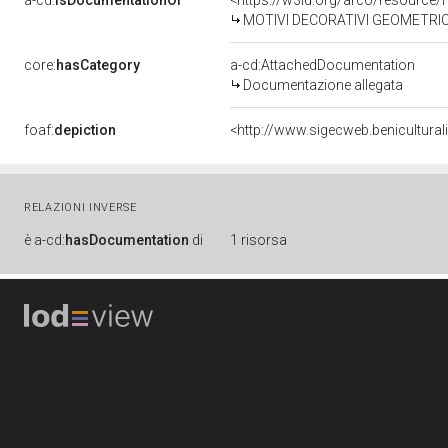
a-cd:
isDocumentationOf
<https://w3id.org/arco/resource/
MOTIVI DECORATIVI GEOMETRICI E VEGETA
core:
hasCategory
a-cd:AttachedDocumentation
Documentazione allegata
foaf:
depiction
<http://www.sigecweb.benicultura
RELAZIONI INVERSE
è
a-cd:
hasDocumentation
di
1 risorsa