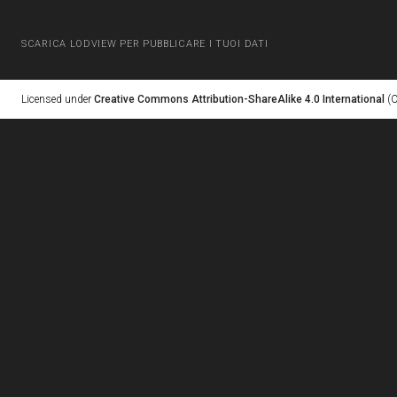
SCARICA LODVIEW PER PUBBLICARE I TUOI DATI
Licensed under
Creative Commons Attribution-ShareAlike 4.0 International
(C