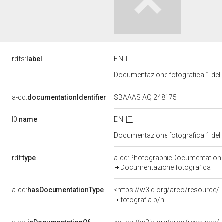
rdfs:
label
EN
IT
Documentazione fotografica 1 del
a-cd:
documentationIdentifier
SBAAAS AQ 248175
l0:
name
EN
IT
Documentazione fotografica 1 del
rdf:
type
a-cd:PhotographicDocumentation
Documentazione fotografica
a-cd:
hasDocumentationType
<https://w3id.org/arco/resource/
fotografia b/n