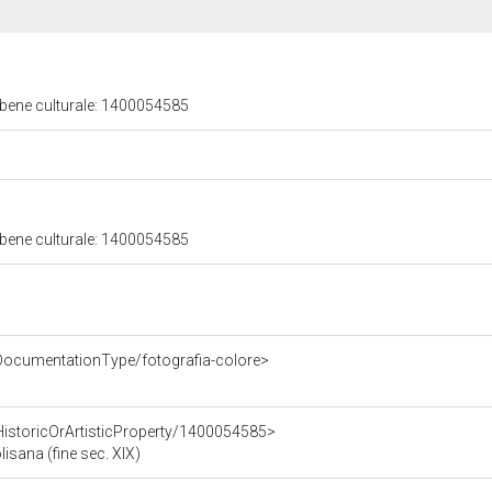
 bene culturale: 1400054585
 bene culturale: 1400054585
DocumentationType/fotografia-colore>
HistoricOrArtisticProperty/1400054585>
isana (fine sec. XIX)