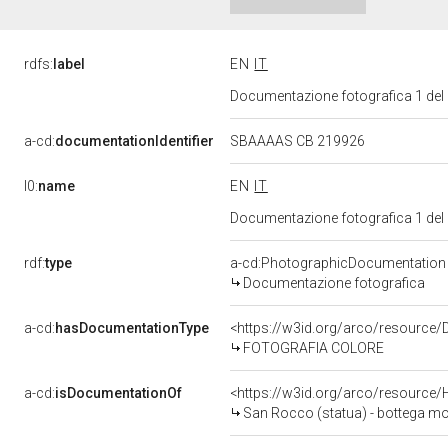
rdfs:
label
EN
IT
Documentazione fotografica 1 del
a-cd:
documentationIdentifier
SBAAAAS CB 219926
l0:
name
EN
IT
Documentazione fotografica 1 del
rdf:
type
a-cd:PhotographicDocumentation
Documentazione fotografica
a-cd:
hasDocumentationType
<https://w3id.org/arco/resource/
FOTOGRAFIA COLORE
a-cd:
isDocumentationOf
<https://w3id.org/arco/resource/
San Rocco (statua) - bottega mol