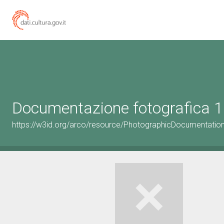
Documentazione fotografica 1
https://w3id.org/arco/resource/PhotographicDocumentati