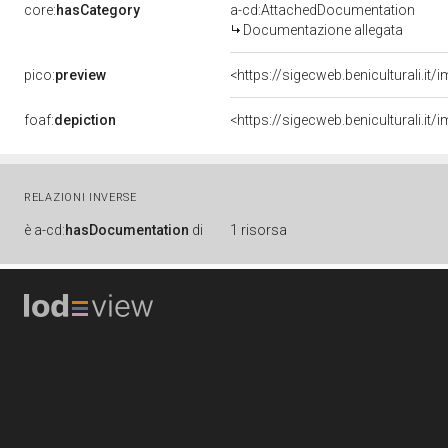
core:
hasCategory
a-cd:AttachedDocumentation
Documentazione allegata
pico:
preview
<https://sigecweb.beniculturali
foaf:
depiction
<https://sigecweb.beniculturali
RELAZIONI INVERSE
è
a-cd:
hasDocumentation
di
1 risorsa