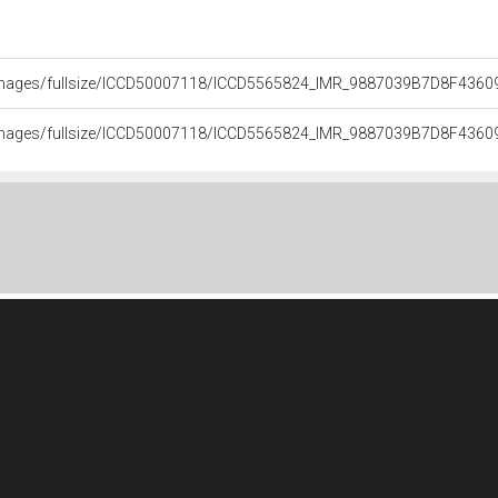
.it/images/fullsize/ICCD50007118/ICCD5565824_IMR_9887039B7D8F43
.it/images/fullsize/ICCD50007118/ICCD5565824_IMR_9887039B7D8F43