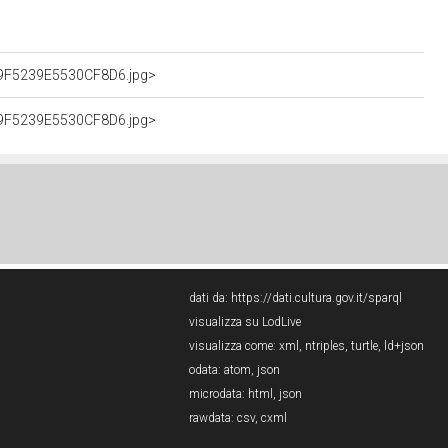
609F5239E5530CF8D6.jpg>
609F5239E5530CF8D6.jpg>
dati da:
https://dati.cultura.gov.it/sparql
visualizza su LodLive
visualizza come:
xml
,
ntriples
,
turtle
,
ld+json
odata:
atom
,
json
microdata:
html
,
json
rawdata:
csv
,
cxml