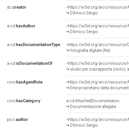
dc:
creator
<https://w3id.org/arco/resourc
D'Amico Sergio
a-cd:
hasAuthor
<https://w3id.org/arco/resourc
D'Amico Sergio
a-cd:
hasDocumentationType
<https://w3id.org/arco/resource/D
fotografia digitale (file)
a-cd:
isDocumentationOf
<https://w3id.org/arco/resource/
studio per soprapporta (recto), abbozzi di e
core:
hasAgentRole
Ente proprietario della documen
core:
hasCategory
a-cd:AttachedDocumentation
Documentazione allegata
pico:
author
<https://w3id.org/arco/resourc
D'Amico Sergio