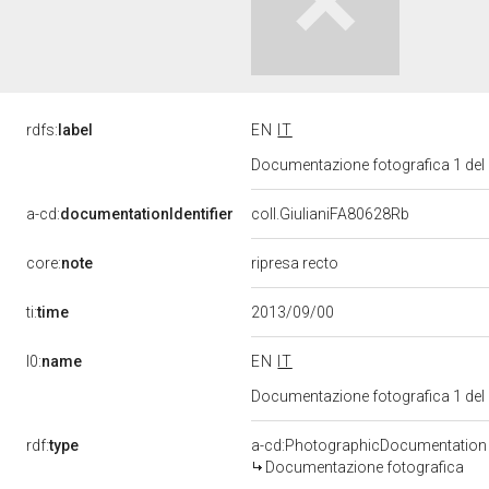
rdfs:
label
EN
IT
Documentazione fotografica 1 del
a-cd:
documentationIdentifier
coll.GiulianiFA80628Rb
core:
note
ripresa recto
ti:
time
2013/09/00
l0:
name
EN
IT
Documentazione fotografica 1 del
rdf:
type
a-cd:PhotographicDocumentation
Documentazione fotografica