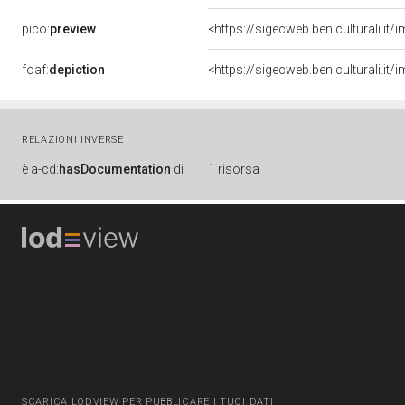
pico:
preview
<https://sigecweb.beniculturali.i
foaf:
depiction
<https://sigecweb.beniculturali.i
RELAZIONI INVERSE
è
a-cd:
hasDocumentation
di
1 risorsa
SCARICA LODVIEW PER PUBBLICARE I TUOI DATI