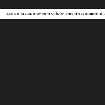
Licensed under
Creative Commons Attribution-ShareAlike 4.0 International
(C