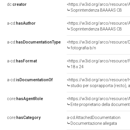
dc:
creator
<https://w3id.org/arco/resourc
Soprintendenza BAAAAS CB
a-cd:
hasAuthor
<https://w3id.org/arco/resourc
Soprintendenza BAAAAS CB
a-cd:
hasDocumentationType
<https://w3id.org/arco/resource/
fotografia b/n
a-cd:
hasFormat
<https://w3id.org/arco/resource/
18 x 24
a-cd:
isDocumentationOf
<https://w3id.org/arco/resource/
studio per soprapporta (recto), a
core:
hasAgentRole
<https://w3id.org/arco/resource
Ente proprietario della documen
core:
hasCategory
a-cd:AttachedDocumentation
Documentazione allegata