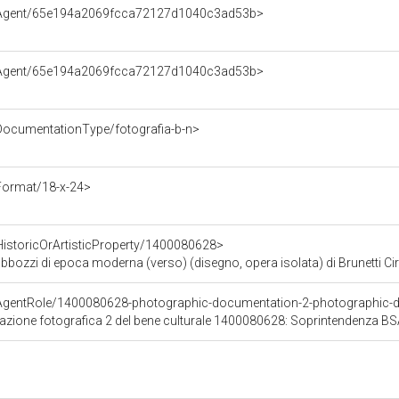
e/Agent/65e194a2069fcca72127d1040c3ad53b>
e/Agent/65e194a2069fcca72127d1040c3ad53b>
DocumentationType/fotografia-b-n>
Format/18-x-24>
HistoricOrArtisticProperty/1400080628>
bbozzi di epoca moderna (verso) (disegno, opera isolata) di Brunetti Ciri
/AgentRole/1400080628-photographic-documentation-2-photographic
tazione fotografica 2 del bene culturale 1400080628: Soprintendenza B