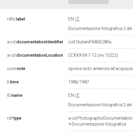
rdfs:
label
EN
IT
Documentazione fotografica 2 del
a-cd:
documentationIdentifier
coll.GiulianiFA80628Ra
a-cd:
documentationLocation
CCXXXVIII-7-12 (inv.15222)
core:
note
ripresa recto anteriore all'acquisiz
ti:
time
1986/1987
l0:
name
EN
IT
Documentazione fotografica 2 del
rdf:
type
a-cd:PhotographicDocumentation
Documentazione fotografica