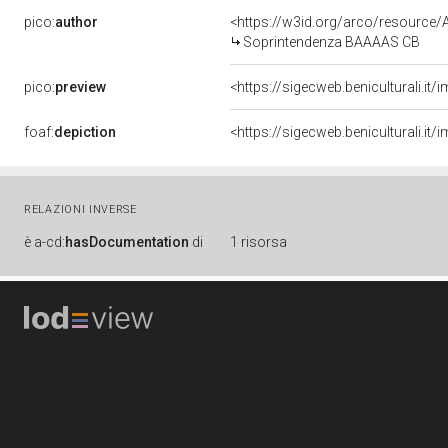
pico:
author
<https://w3id.org/arco/resourc
Soprintendenza BAAAAS CB
pico:
preview
<https://sigecweb.beniculturali.i
foaf:
depiction
<https://sigecweb.beniculturali.i
RELAZIONI INVERSE
è
a-cd:
hasDocumentation
di
1 risorsa