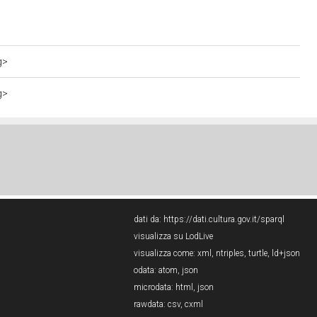
g>
g>
dati da:
https://dati.cultura.gov.it/sparql
visualizza su LodLive
visualizza come:
xml
,
ntriples
,
turtle
,
ld+json
odata:
atom
,
json
microdata:
html
,
json
rawdata:
csv
,
cxml