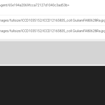
e/Agent/65e194a2069fcca72127d1040c3ad53b>
t/images/fullsize/ICCD1035152/ICCD12165835_coll.GiulianiFA80628Ra.jp
t/images/fullsize/ICCD1035152/ICCD12165835_coll.GiulianiFA80628Ra.jp