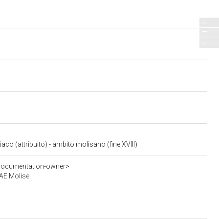
aco (attribuito) - ambito molisano (fine XVIII)
-documentation-owner>
SAE Molise