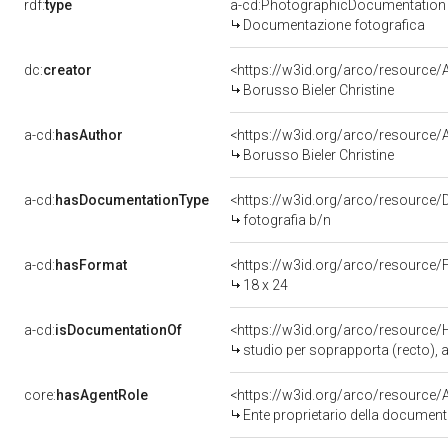
rdf:
type
a-cd:PhotographicDocumentation
Documentazione fotografica
dc:
creator
<https://w3id.org/arco/resourc
Borusso Bieler Christine
a-cd:
hasAuthor
<https://w3id.org/arco/resourc
Borusso Bieler Christine
a-cd:
hasDocumentationType
<https://w3id.org/arco/resource/
fotografia b/n
a-cd:
hasFormat
<https://w3id.org/arco/resource/
18 x 24
a-cd:
isDocumentationOf
<https://w3id.org/arco/resource/
studio per soprapporta (recto), abbozzi di e
core:
hasAgentRole
Ente proprietario della documen