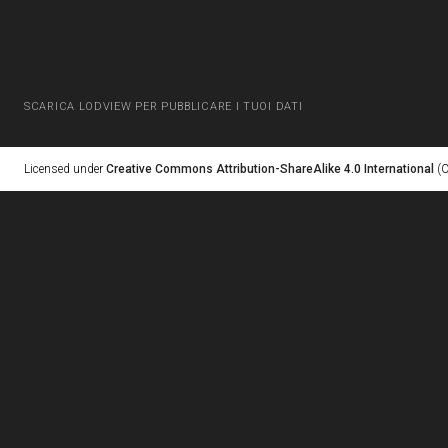
SCARICA LODVIEW PER PUBBLICARE I TUOI DATI
Licensed under
Creative Commons Attribution-ShareAlike 4.0 International
(C