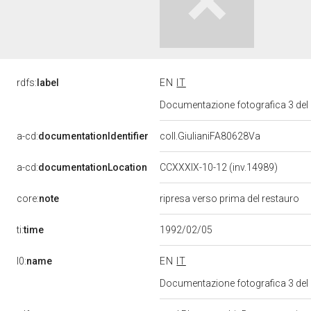
rdfs:
label
EN
IT
Documentazione fotografica 3 del
a-cd:
documentationIdentifier
coll.GiulianiFA80628Va
a-cd:
documentationLocation
CCXXXIX-10-12 (inv.14989)
core:
note
ripresa verso prima del restauro
ti:
time
1992/02/05
l0:
name
EN
IT
Documentazione fotografica 3 del