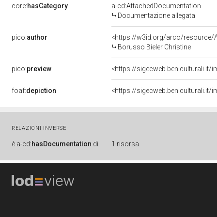
core:
hasCategory
a-cd:AttachedDocumentation
Documentazione allegata
pico:
author
<https://w3id.org/arco/resourc
Borusso Bieler Christine
pico:
preview
<https://sigecweb.beniculturali.i
foaf:
depiction
<https://sigecweb.beniculturali.i
RELAZIONI INVERSE
è
a-cd:
hasDocumentation
di
1 risorsa