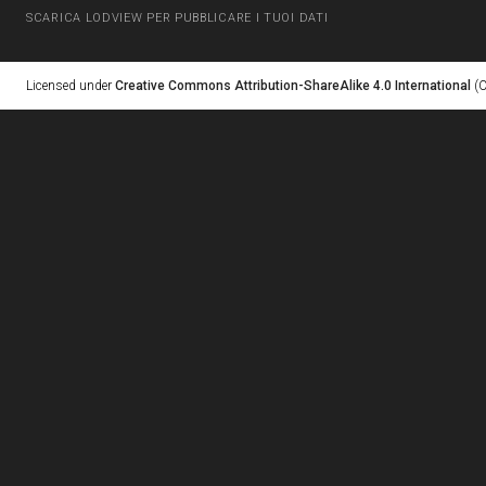
SCARICA LODVIEW PER PUBBLICARE I TUOI DATI
Licensed under
Creative Commons Attribution-ShareAlike 4.0 International
(C