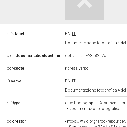
rdfs:
label
EN
IT
Documentazione fotografica 4 del
a-cd:
documentationIdentifier
coll.GiulianiFA80820Va
core:
note
ripresa verso
l0:
name
EN
IT
Documentazione fotografica 4 del
rdf:
type
a-cd:PhotographicDocumentation
Documentazione fotografica
dc:
creator
<https://w3id.org/arco/resourc