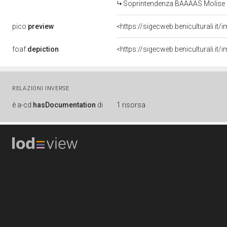
Soprintendenza BAAAAS Molise
pico:
preview
<https://sigecweb.beniculturali.i
foaf:
depiction
<https://sigecweb.beniculturali.i
RELAZIONI INVERSE
è
a-cd:
hasDocumentation
di
1 risorsa