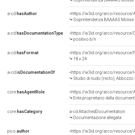
Soprintendenza BAAAAS Molise
a-cd:
hasAuthor
<https://w3id.org/arco/resourc
Soprintendenza BAAAAS Molise
a-cd:
hasDocumentationType
<https://w3id.org/arco/resource
positivo b/n
a-cd:
hasFormat
<https://w3id.org/arco/resource/
18 x 24
a-cd:
isDocumentationOf
<https://w3id.org/arco/resource/
Studio di nudo (recto), Abbozzo studio
core:
hasAgentRole
Ente proprietario della documen
core:
hasCategory
a-cd:AttachedDocumentation
Documentazione allegata
pico:
author
<https://w3id.org/arco/resourc