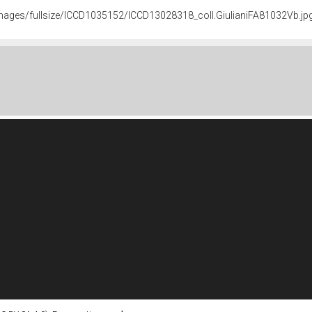
t/images/fullsize/ICCD1035152/ICCD13028318_coll.GiulianiFA81032Vb.jp