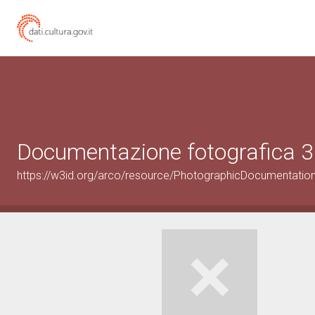
Documentazione fotografica 3
https://w3id.org/arco/resource/PhotographicDocumentati