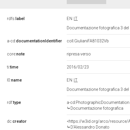
rdfs:
label
EN
IT
Documentazione fotografica 3 del
a-cd:
documentationIdentifier
coll.GiulianiFA81032Vb
core:
note
ripresa verso
ti:
time
2016/02/23
l0:
name
EN
IT
Documentazione fotografica 3 del
rdf:
type
a-cd:PhotographicDocumentation
Documentazione fotografica
dc:
creator
<https://w3id.org/arco/resourc
D'Alessandro Donato