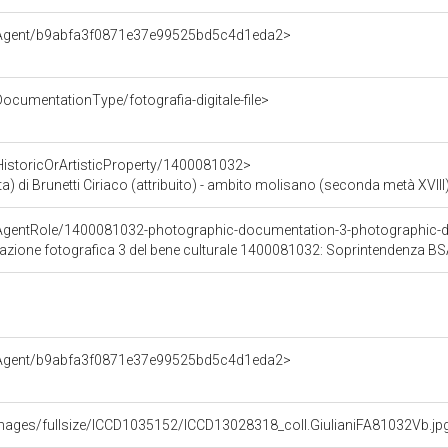
e/Agent/b9abfa3f0871e37e99525bd5c4d1eda2>
ocumentationType/fotografia-digitale-file>
HistoricOrArtisticProperty/1400081032>
) di Brunetti Ciriaco (attribuito) - ambito molisano (seconda metà XVIII
/AgentRole/1400081032-photographic-documentation-3-photographic
tazione fotografica 3 del bene culturale 1400081032: Soprintendenza B
e/Agent/b9abfa3f0871e37e99525bd5c4d1eda2>
t/images/fullsize/ICCD1035152/ICCD13028318_coll.GiulianiFA81032Vb.jp