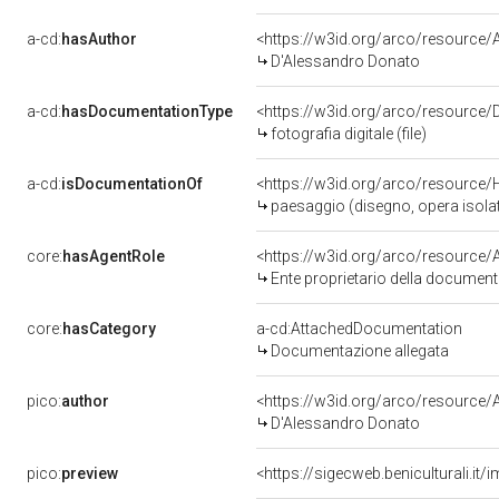
a-cd:
hasAuthor
<https://w3id.org/arco/resourc
D'Alessandro Donato
a-cd:
hasDocumentationType
<https://w3id.org/arco/resource/D
fotografia digitale (file)
a-cd:
isDocumentationOf
<https://w3id.org/arco/resource/
paesaggio (disegno, opera isolata
core:
hasAgentRole
<https://w3id.org/arco/resource
Ente proprietario della documen
core:
hasCategory
a-cd:AttachedDocumentation
Documentazione allegata
pico:
author
<https://w3id.org/arco/resourc
D'Alessandro Donato
pico:
preview
<https://sigecweb.beniculturali.i