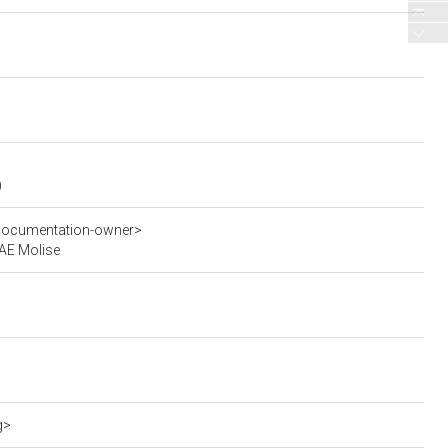
)
-documentation-owner>
SAE Molise
g>