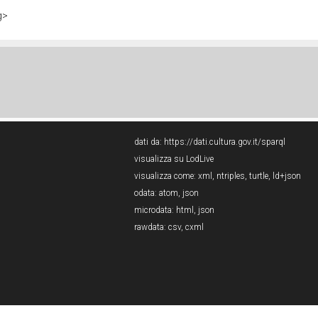
g>
dati da:
https://dati.cultura.gov.it/sparql
visualizza su LodLive
visualizza come:
xml
,
ntriples
,
turtle
,
ld+json
odata:
atom
,
json
microdata:
html
,
json
rawdata:
csv
,
cxml