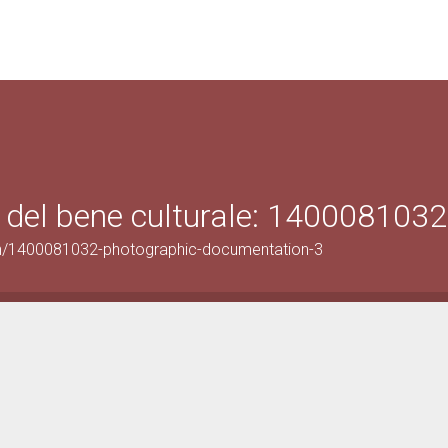
 del bene culturale: 1400081032
on/1400081032-photographic-documentation-3