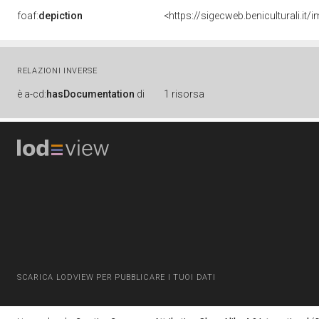
foaf:
depiction
<https://sigecweb.beniculturali.i
RELAZIONI INVERSE
è
a-cd:
hasDocumentation
di
1 risorsa
SCARICA LODVIEW PER PUBBLICARE I TUOI DATI