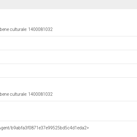
 bene culturale: 1400081032
 bene culturale: 1400081032
e/Agent/b9abfa3f0871e37e99525bd5c4d1eda2>