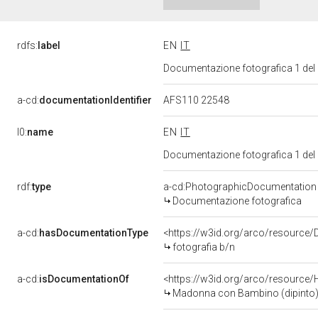
rdfs:
label
EN
IT
Documentazione fotografica 1 del
a-cd:
documentationIdentifier
AFS110 22548
l0:
name
EN
IT
Documentazione fotografica 1 del
rdf:
type
a-cd:PhotographicDocumentation
Documentazione fotografica
a-cd:
hasDocumentationType
<https://w3id.org/arco/resource/
fotografia b/n
a-cd:
isDocumentationOf
<https://w3id.org/arco/resource/
Madonna con Bambino (dipinto)