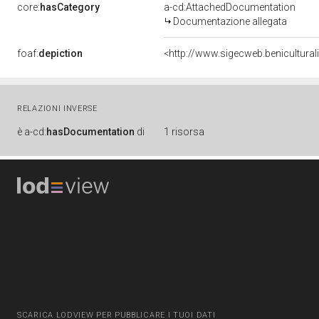
core:
hasCategory
a-cd:AttachedDocumentation
Documentazione allegata
foaf:
depiction
<http://www.sigecweb.benicultura
RELAZIONI INVERSE
è
a-cd:
hasDocumentation
di
1 risorsa
SCARICA LODVIEW PER PUBBLICARE I TUOI DATI