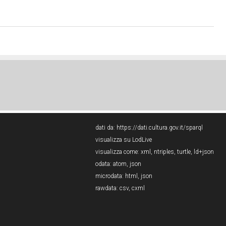
dati da:
https://dati.cultura.gov.it/sparql
visualizza su LodLive
visualizza come:
xml
,
ntriples
,
turtle
,
ld+json
odata:
atom
,
json
microdata:
html
,
json
rawdata:
csv
,
cxml