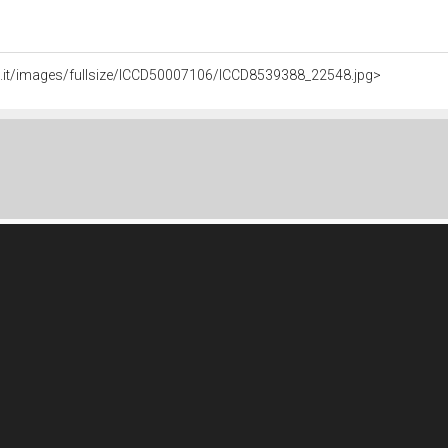
li.it/images/fullsize/ICCD50007106/ICCD8539388_22548.jpg>