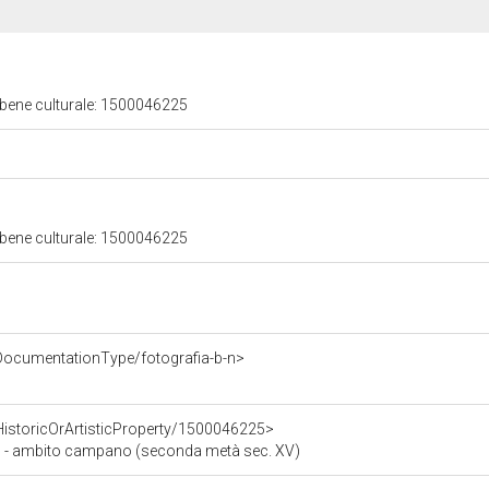
 bene culturale: 1500046225
 bene culturale: 1500046225
DocumentationType/fotografia-b-n>
HistoricOrArtisticProperty/1500046225>
 - ambito campano (seconda metà sec. XV)