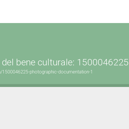
 del bene culturale: 1500046225
on/1500046225-photographic-documentation-1