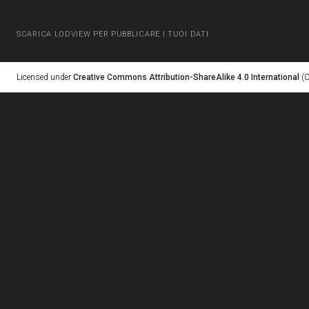
SCARICA LODVIEW PER PUBBLICARE I TUOI DATI
Licensed under
Creative Commons Attribution-ShareAlike 4.0 International
(C