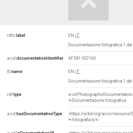
rdfs:
label
EN
IT
Documentazione fotografica 1 del
a-cd:
documentationIdentifier
AFS81 002165
l0:
name
EN
IT
Documentazione fotografica 1 del
rdf:
type
a-cd:PhotographicDocumentation
Documentazione fotografica
a-cd:
hasDocumentationType
<https://w3id.org/arco/resource/
fotografia b/n