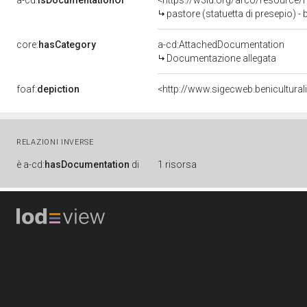
a-cd:
isDocumentationOf
<https://w3id.org/arco/resource/
pastore (statuetta di presepio) - 
core:
hasCategory
a-cd:AttachedDocumentation
Documentazione allegata
foaf:
depiction
<http://www.sigecweb.benicultur
RELAZIONI INVERSE
è
a-cd:
hasDocumentation
di
1 risorsa