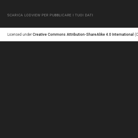
SCARICA LODVIEW PER PUBBLICARE I TUOI DATI
Licensed under
Creative Commons Attribution-ShareAlike 4.0 International
(C