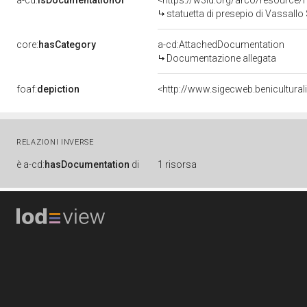
a-cd:
isDocumentationOf
<https://w3id.org/arco/resource/
statuetta di presepio di Vassallo 
core:
hasCategory
a-cd:AttachedDocumentation
Documentazione allegata
foaf:
depiction
<http://www.sigecweb.benicultur
RELAZIONI INVERSE
è
a-cd:
hasDocumentation
di
1 risorsa