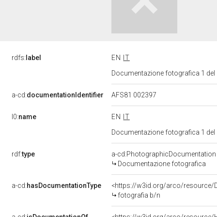
rdfs:
label
EN
IT
Documentazione fotografica 1 del
a-cd:
documentationIdentifier
AFS81 002397
l0:
name
EN
IT
Documentazione fotografica 1 del
rdf:
type
a-cd:PhotographicDocumentation
Documentazione fotografica
a-cd:
hasDocumentationType
<https://w3id.org/arco/resource/
fotografia b/n