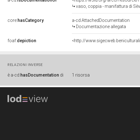
a-cd:
isDocumentationOf
<https://w3id.org/arco/resource/
vaso, coppia - manifattura di Sè
core:
hasCategory
a-cd:AttachedDocumentation
Documentazione allegata
foaf:
depiction
<http://www.sigecweb.benicultur
RELAZIONI INVERSE
è
a-cd:
hasDocumentation
di
1 risorsa