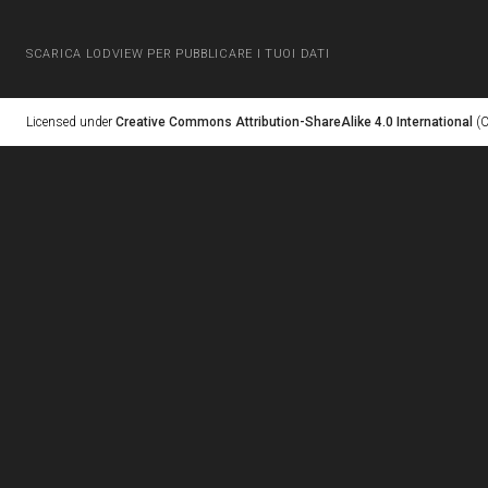
SCARICA LODVIEW PER PUBBLICARE I TUOI DATI
Licensed under
Creative Commons Attribution-ShareAlike 4.0 International
(C