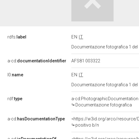
rdfs:
label
EN
IT
Documentazione fotografica 1 del
a-cd:
documentationIdentifier
AFS81 003322
l0:
name
EN
IT
Documentazione fotografica 1 del
rdf:
type
a-cd:PhotographicDocumentation
Documentazione fotografica
a-cd:
hasDocumentationType
<https://w3id.org/arco/resource
positivo b/n