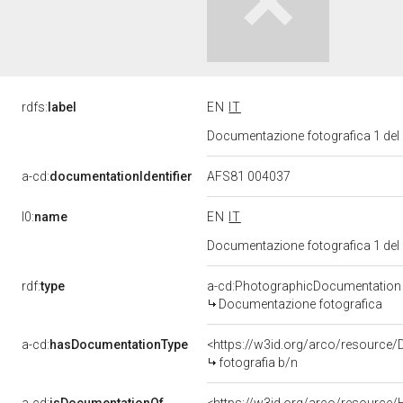
rdfs:
label
EN
IT
Documentazione fotografica 1 del
a-cd:
documentationIdentifier
AFS81 004037
l0:
name
EN
IT
Documentazione fotografica 1 del
rdf:
type
a-cd:PhotographicDocumentation
Documentazione fotografica
a-cd:
hasDocumentationType
<https://w3id.org/arco/resource/
fotografia b/n