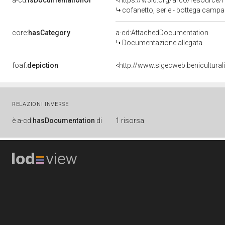
a-cd:
isDocumentationOf
<https://w3id.org/arco/resource/
cofanetto, serie - bottega campa
core:
hasCategory
a-cd:AttachedDocumentation
Documentazione allegata
foaf:
depiction
<http://www.sigecweb.benicultur
RELAZIONI INVERSE
è
a-cd:
hasDocumentation
di
1 risorsa