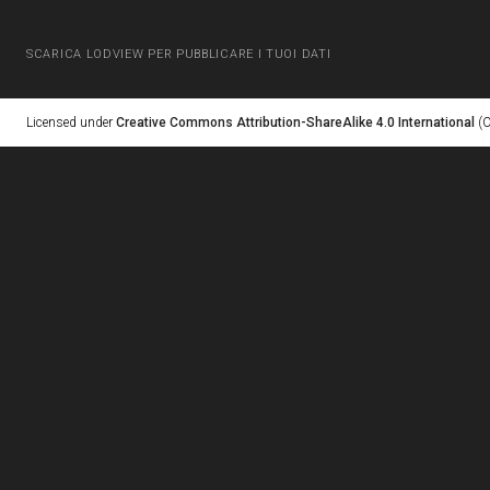
SCARICA LODVIEW PER PUBBLICARE I TUOI DATI
Licensed under
Creative Commons Attribution-ShareAlike 4.0 International
(C