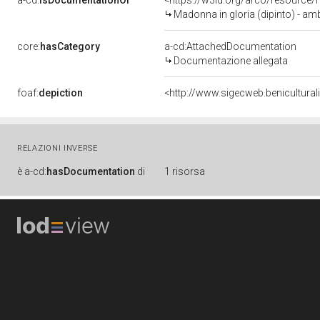
a-cd:
isDocumentationOf
<https://w3id.org/arco/resource/
Madonna in gloria (dipinto) - am
core:
hasCategory
a-cd:AttachedDocumentation
Documentazione allegata
foaf:
depiction
<http://www.sigecweb.benicultur
RELAZIONI INVERSE
è
a-cd:
hasDocumentation
di
1 risorsa