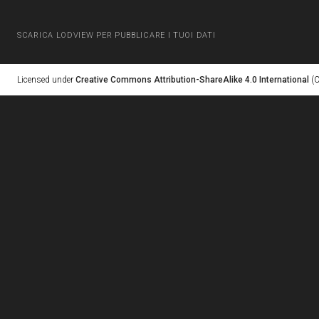
SCARICA LODVIEW PER PUBBLICARE I TUOI DATI
Licensed under
Creative Commons Attribution-ShareAlike 4.0 International
(C