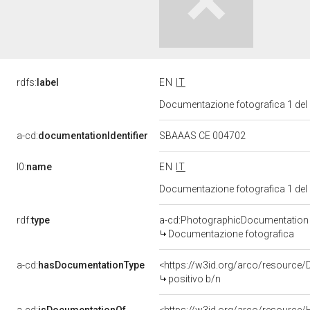
rdfs:
label
EN
IT
Documentazione fotografica 1 del
a-cd:
documentationIdentifier
SBAAAS CE 004702
l0:
name
EN
IT
Documentazione fotografica 1 del
rdf:
type
a-cd:PhotographicDocumentation
Documentazione fotografica
a-cd:
hasDocumentationType
<https://w3id.org/arco/resource
positivo b/n