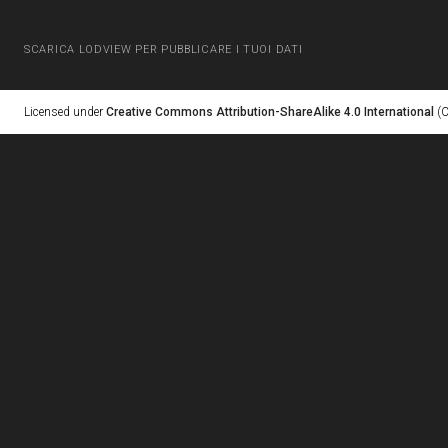
SCARICA LODVIEW PER PUBBLICARE I TUOI DATI
Licensed under
Creative Commons Attribution-ShareAlike 4.0 International
(C