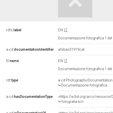
rdfs:
label
EN
IT
Documentazione fotografica 1 del
a-cd:
documentationIdentifier
afsbas31919cat
l0:
name
EN
IT
Documentazione fotografica 1 del
rdf:
type
a-cd:PhotographicDocumentation
Documentazione fotografica
a-cd:
hasDocumentationType
<https://w3id.org/arco/resource/
fotografia b/n