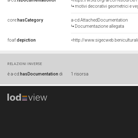
a-cd:
isDocumentationOf
<https://w3id.org/arco/resource/
motivi decorativi geometrici e v
core:
hasCategory
a-cd:AttachedDocumentation
Documentazione allegata
foaf:
depiction
<http://www.sigecweb.benicultura
RELAZIONI INVERSE
è
a-cd:
hasDocumentation
di
1 risorsa