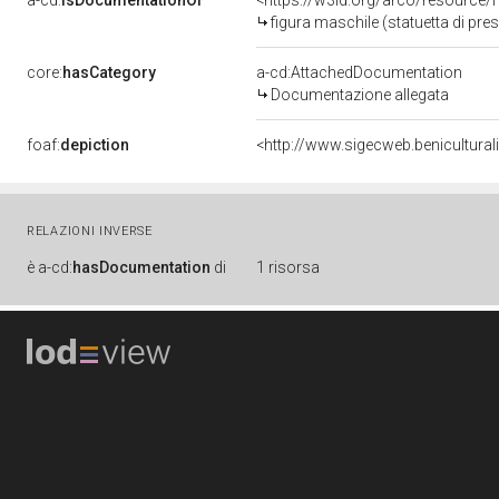
a-cd:
isDocumentationOf
<https://w3id.org/arco/resource/
figura maschile (statuetta di pres
core:
hasCategory
a-cd:AttachedDocumentation
Documentazione allegata
foaf:
depiction
<http://www.sigecweb.benicultur
RELAZIONI INVERSE
è
a-cd:
hasDocumentation
di
1 risorsa