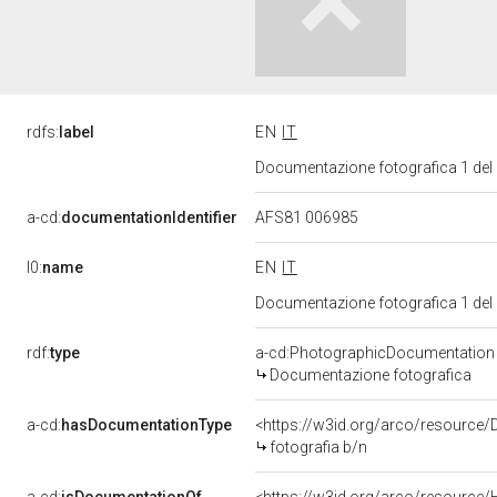
rdfs:
label
EN
IT
Documentazione fotografica 1 del
a-cd:
documentationIdentifier
AFS81 006985
l0:
name
EN
IT
Documentazione fotografica 1 del
rdf:
type
a-cd:PhotographicDocumentation
Documentazione fotografica
a-cd:
hasDocumentationType
<https://w3id.org/arco/resource/
fotografia b/n