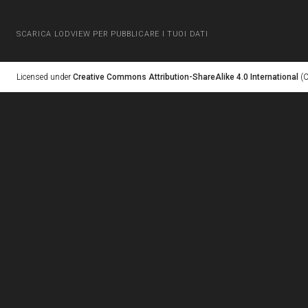
SCARICA LODVIEW PER PUBBLICARE I TUOI DATI
Licensed under
Creative Commons Attribution-ShareAlike 4.0 International
(C