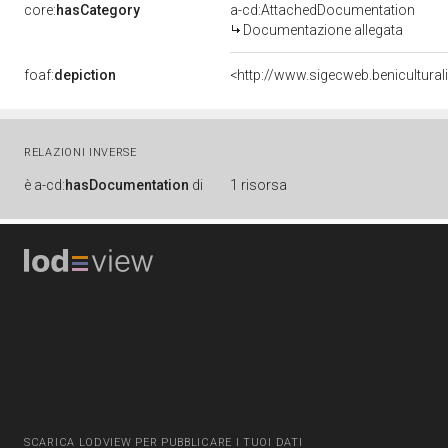
core:
hasCategory
a-cd:AttachedDocumentation
Documentazione allegata
foaf:
depiction
<http://www.sigecweb.benicultur
RELAZIONI INVERSE
è
a-cd:
hasDocumentation
di
1 risorsa
SCARICA LODVIEW PER PUBBLICARE I TUOI DATI