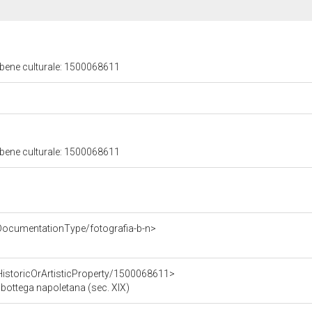
 bene culturale: 1500068611
 bene culturale: 1500068611
DocumentationType/fotografia-b-n>
HistoricOrArtisticProperty/1500068611>
- bottega napoletana (sec. XIX)