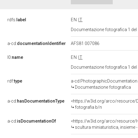
rdfs:
label
EN
IT
Documentazione fotografica 1 del
a-cd:
documentationIdentifier
AFS81 007086
l0:
name
EN
IT
Documentazione fotografica 1 del
rdf:
type
a-cd:PhotographicDocumentation
Documentazione fotografica
a-cd:
hasDocumentationType
<https://w3id.org/arco/resource/
fotografia b/n
a-cd:
isDocumentationOf
<https://w3id.org/arco/resource/
scultura miniaturistica, insieme 