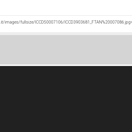
ali.it/images/fullsize/ICCD50007106/ICCD3903681_FTAN%20007086.jpg