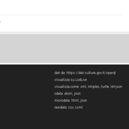
>
dati da:
https://dati.cultura.gov.it/sparql
visualizza su LodLive
visualizza come:
xml
,
ntriples
,
turtle
,
ld+json
odata:
atom
,
json
microdata:
html
,
json
rawdata:
csv
,
cxml