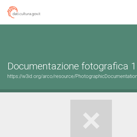
Documentazione fotografica 1
https://w3id.org/arco/resource/PhotographicDocumentati