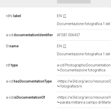
rdfs:
label
EN
IT
Documentazione fotografica 1 del
a-cd:
documentationIdentifier
AFS81 006437
l0:
name
EN
IT
Documentazione fotografica 1 del
rdf:
type
a-cd:PhotographicDocumentation
Documentazione fotografica
a-cd:
hasDocumentationType
<https://w3id.org/arco/resource/
fotografia b/n
a-cd:
isDocumentationOf
<https://w3id.org/arco/resource/
parata militare a campo di Marte