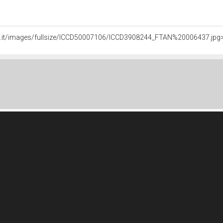
ali.it/images/fullsize/ICCD50007106/ICCD3908244_FTAN%20006437.jpg