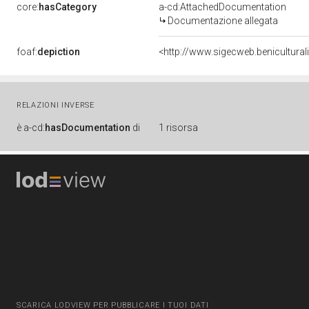
core:
hasCategory
a-cd:AttachedDocumentation
Documentazione allegata
foaf:
depiction
<http://www.sigecweb.benicultur
RELAZIONI INVERSE
è
a-cd:
hasDocumentation
di
1 risorsa
SCARICA LODVIEW PER PUBBLICARE I TUOI DATI