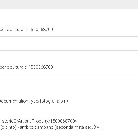
 bene culturale: 1500068700
 bene culturale: 1500068700
DocumentationType/fotografia-b-n>
HistoricOrArtisticProperty/1500068700>
 (dipinto) - ambito campano (seconda metà sec. XVIII)