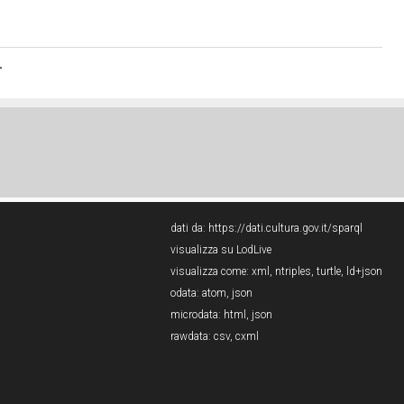
>
dati da:
https://dati.cultura.gov.it/sparql
visualizza su LodLive
visualizza come:
xml
,
ntriples
,
turtle
,
ld+json
odata:
atom
,
json
microdata:
html
,
json
rawdata:
csv
,
cxml