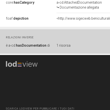
core:
hasCategory
a-cd:AttachedDocumentation
Documentazione allegata
foaf:
depiction
<http://www.sigecweb.benicultur
RELAZIONI INVERSE
è
a-cd:
hasDocumentation
di
1 risorsa
SCARICA LODVIEW PER PUBBLICARE I TUOI DATI