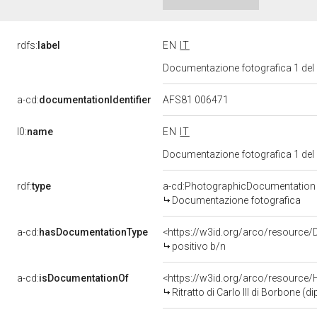
rdfs:
label
EN
IT
Documentazione fotografica 1 del
a-cd:
documentationIdentifier
AFS81 006471
l0:
name
EN
IT
Documentazione fotografica 1 del
rdf:
type
a-cd:PhotographicDocumentation
Documentazione fotografica
a-cd:
hasDocumentationType
<https://w3id.org/arco/resource
positivo b/n
a-cd:
isDocumentationOf
<https://w3id.org/arco/resource/
Ritratto di Carlo III di Borbone (d