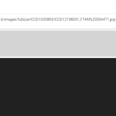
ali.it/images/fullsize/ICCD1035893/ICCD12198591_FTAN%20006471.jpg