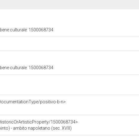
 bene culturale: 1500068734
 bene culturale: 1500068734
/DocumentationType/positivo-b-n>
HistoricOrArtisticProperty/1500068734>
ipinto) - ambito napoletano (sec. XVIII)