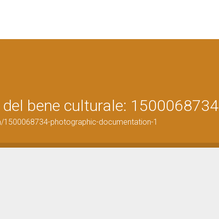
 del bene culturale: 1500068734
on/1500068734-photographic-documentation-1