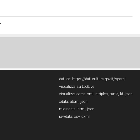
>
dati da:
https://dati.cultura.gov.it/sparql
visualizza su LodLive
visualizza come:
xml
,
ntriples
,
turtle
,
ld+json
odata:
atom
,
json
microdata:
html
,
json
rawdata:
csv
,
cxml