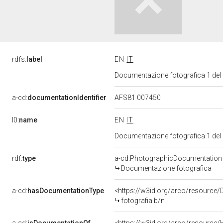
rdfs:
label
EN
IT
Documentazione fotografica 1 del
a-cd:
documentationIdentifier
AFS81 007450
l0:
name
EN
IT
Documentazione fotografica 1 del
rdf:
type
a-cd:PhotographicDocumentation
Documentazione fotografica
a-cd:
hasDocumentationType
<https://w3id.org/arco/resource/
fotografia b/n