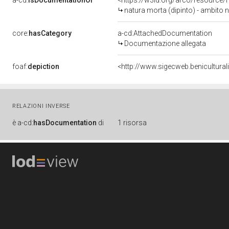
a-cd:
isDocumentationOf
<https://w3id.org/arco/resource/
natura morta (dipinto) - ambito n
core:
hasCategory
a-cd:AttachedDocumentation
Documentazione allegata
foaf:
depiction
<http://www.sigecweb.benicultur
RELAZIONI INVERSE
è
a-cd:
hasDocumentation
di
1 risorsa