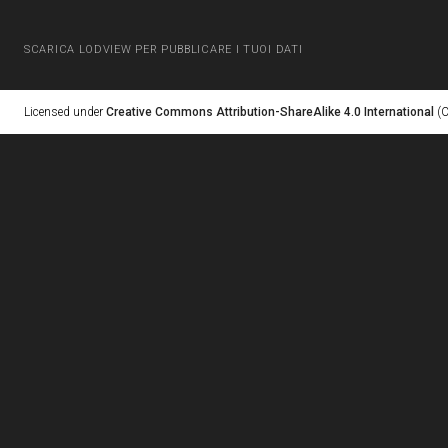
SCARICA LODVIEW PER PUBBLICARE I TUOI DATI
Licensed under
Creative Commons Attribution-ShareAlike 4.0 International
(C