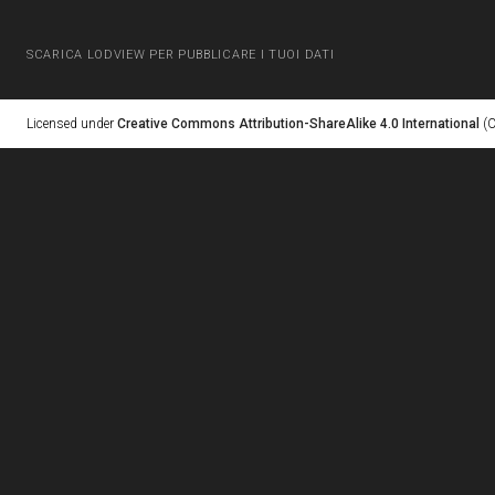
SCARICA LODVIEW PER PUBBLICARE I TUOI DATI
Licensed under
Creative Commons Attribution-ShareAlike 4.0 International
(C