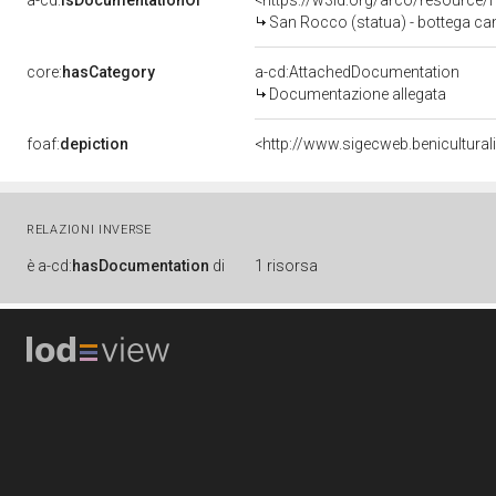
a-cd:
isDocumentationOf
<https://w3id.org/arco/resource/
San Rocco (statua) - bottega ca
core:
hasCategory
a-cd:AttachedDocumentation
Documentazione allegata
foaf:
depiction
<http://www.sigecweb.benicultur
RELAZIONI INVERSE
è
a-cd:
hasDocumentation
di
1 risorsa