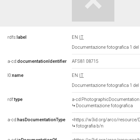
rdfs:
label
EN
IT
Documentazione fotografica 1 del
a-cd:
documentationIdentifier
AFS81 08715
l0:
name
EN
IT
Documentazione fotografica 1 del
rdf:
type
a-cd:PhotographicDocumentation
Documentazione fotografica
a-cd:
hasDocumentationType
<https://w3id.org/arco/resource/
fotografia b/n