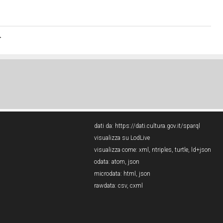
>
dati da:
https://dati.cultura.gov.it/sparql
visualizza su LodLive
visualizza come:
xml
,
ntriples
,
turtle
,
ld+json
odata:
atom
,
json
microdata:
html
,
json
rawdata:
csv
,
cxml