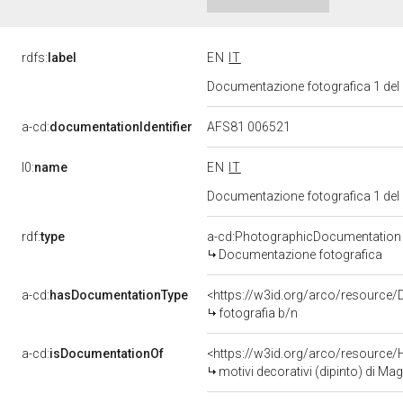
rdfs:
label
EN
IT
Documentazione fotografica 1 del
a-cd:
documentationIdentifier
AFS81 006521
l0:
name
EN
IT
Documentazione fotografica 1 del
rdf:
type
a-cd:PhotographicDocumentation
Documentazione fotografica
a-cd:
hasDocumentationType
<https://w3id.org/arco/resource/
fotografia b/n
a-cd:
isDocumentationOf
<https://w3id.org/arco/resource/
motivi decorativi (dipinto) di Mag