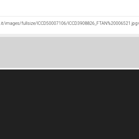
ali.it/images/fullsize/ICCD50007106/ICCD3908826_FTAN%20006521.jpg