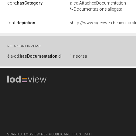
core:
hasCategory
a-cd:AttachedDocumentation
Documentazione allegata
foaf:
depiction
<http://www.sigecweb.benicultur
RELAZIONI INVERSE
è
a-cd:
hasDocumentation
di
1 risorsa
SCARICA LODVIEW PER PUBBLICARE I TUOI DATI