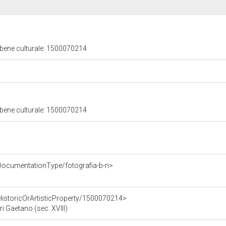
 bene culturale: 1500070214
 bene culturale: 1500070214
DocumentationType/fotografia-b-n>
HistoricOrArtisticProperty/1500070214>
ri Gaetano (sec. XVIII)