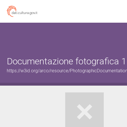
Documentazione fotografica 1
https://w3id.org/arco/resource/PhotographicDocumentati