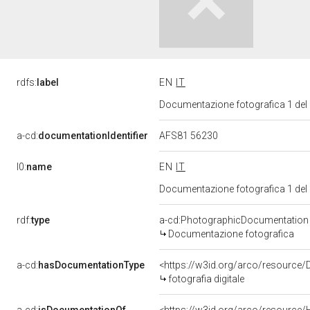
rdfs:
label
EN
IT
Documentazione fotografica 1 del
a-cd:
documentationIdentifier
AFS81 56230
l0:
name
EN
IT
Documentazione fotografica 1 del
rdf:
type
a-cd:PhotographicDocumentation
Documentazione fotografica
a-cd:
hasDocumentationType
<https://w3id.org/arco/resource/
fotografia digitale