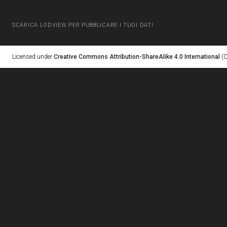
SCARICA LODVIEW PER PUBBLICARE I TUOI DATI
Licensed under
Creative Commons Attribution-ShareAlike 4.0 International
(C