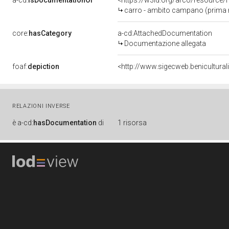
a-cd:
isDocumentationOf
<https://w3id.org/arco/resource/
carro - ambito campano (prima 
core:
hasCategory
a-cd:AttachedDocumentation
Documentazione allegata
foaf:
depiction
<http://www.sigecweb.benicultura
RELAZIONI INVERSE
è
a-cd:
hasDocumentation
di
1 risorsa