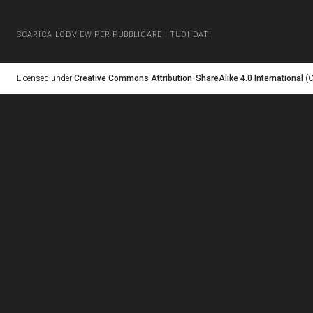
SCARICA LODVIEW PER PUBBLICARE I TUOI DATI
Licensed under
Creative Commons Attribution-ShareAlike 4.0 International
(C