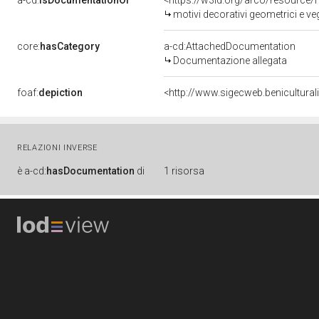
a-cd:
isDocumentationOf
<https://w3id.org/arco/resource/
motivi decorativi geometrici e ve
core:
hasCategory
a-cd:AttachedDocumentation
Documentazione allegata
foaf:
depiction
<http://www.sigecweb.benicultur
RELAZIONI INVERSE
è
a-cd:
hasDocumentation
di
1 risorsa