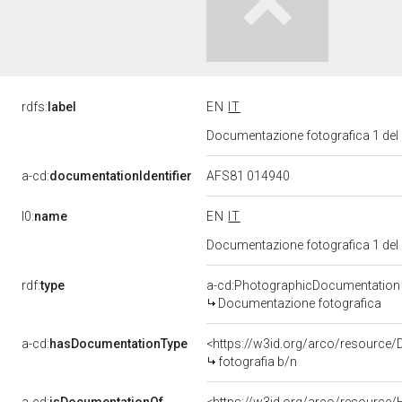
rdfs:
label
EN
IT
Documentazione fotografica 1 del
a-cd:
documentationIdentifier
AFS81 014940
l0:
name
EN
IT
Documentazione fotografica 1 del
rdf:
type
a-cd:PhotographicDocumentation
Documentazione fotografica
a-cd:
hasDocumentationType
<https://w3id.org/arco/resource/
fotografia b/n