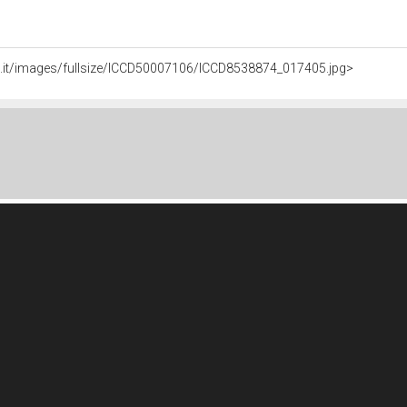
li.it/images/fullsize/ICCD50007106/ICCD8538874_017405.jpg>