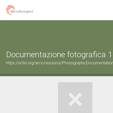
Documentazione fotografica 1
https://w3id.org/arco/resource/PhotographicDocumentati