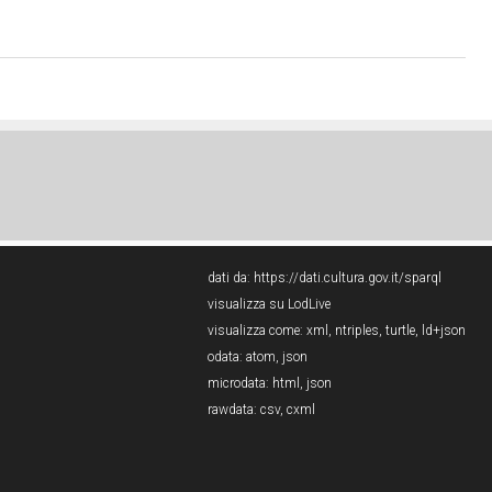
dati da:
https://dati.cultura.gov.it/sparql
visualizza su LodLive
visualizza come:
xml
,
ntriples
,
turtle
,
ld+json
odata:
atom
,
json
microdata:
html
,
json
rawdata:
csv
,
cxml