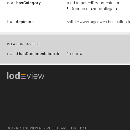
core:
hasCategory
a-cd:AttachedDocumentation
Documentazione allegata
foaf:
depiction
<http://www.sigecweb.benicultura
RELAZIONI INVERSE
è
a-cd:
hasDocumentation
di
1 risorsa
SCARICA LODVIEW PER PUBBLICARE I TUOI DATI