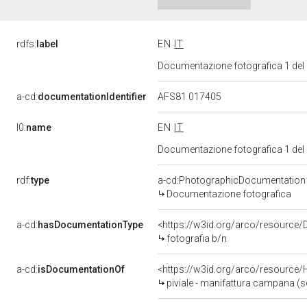
rdfs:
label
EN
IT
Documentazione fotografica 1 del
a-cd:
documentationIdentifier
AFS81 017405
l0:
name
EN
IT
Documentazione fotografica 1 del
rdf:
type
a-cd:PhotographicDocumentation
Documentazione fotografica
a-cd:
hasDocumentationType
<https://w3id.org/arco/resource/
fotografia b/n
a-cd:
isDocumentationOf
<https://w3id.org/arco/resource/
piviale - manifattura campana (se