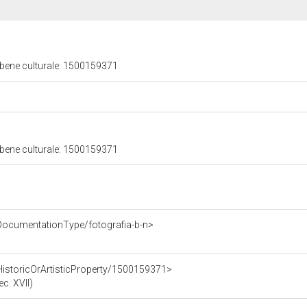
 bene culturale: 1500159371
 bene culturale: 1500159371
DocumentationType/fotografia-b-n>
HistoricOrArtisticProperty/1500159371>
c. XVII)