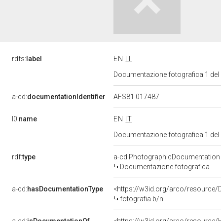
rdfs:
label
EN
IT
Documentazione fotografica 1 del
a-cd:
documentationIdentifier
AFS81 017487
l0:
name
EN
IT
Documentazione fotografica 1 del
rdf:
type
a-cd:PhotographicDocumentation
Documentazione fotografica
a-cd:
hasDocumentationType
<https://w3id.org/arco/resource/
fotografia b/n