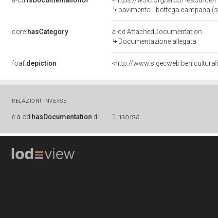
a-cd:
isDocumentationOf
<https://w3id.org/arco/resource/
pavimento - bottega campana (s
core:
hasCategory
a-cd:AttachedDocumentation
Documentazione allegata
foaf:
depiction
<http://www.sigecweb.benicultur
RELAZIONI INVERSE
è
a-cd:
hasDocumentation
di
1 risorsa