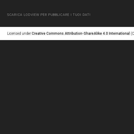
SCARICA LODVIEW PER PUBBLICARE I TUOI DATI
Licensed under
Creative Commons Attribution-ShareAlike 4.0 International
(C