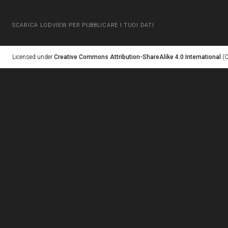
SCARICA LODVIEW PER PUBBLICARE I TUOI DATI
Licensed under
Creative Commons Attribution-ShareAlike 4.0 International
(C