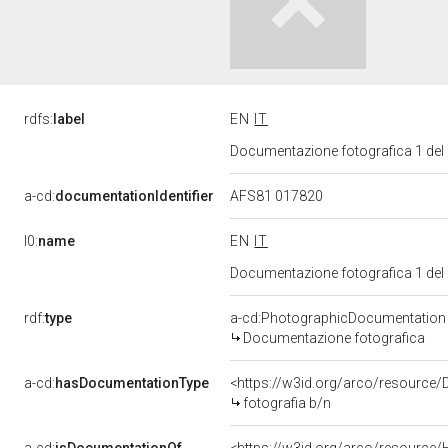
rdfs:
label
EN
IT
Documentazione fotografica 1 del
a-cd:
documentationIdentifier
AFS81 017820
l0:
name
EN
IT
Documentazione fotografica 1 del
rdf:
type
a-cd:PhotographicDocumentation
Documentazione fotografica
a-cd:
hasDocumentationType
<https://w3id.org/arco/resource/
fotografia b/n