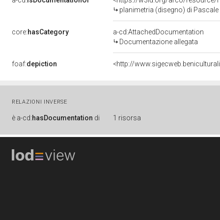
a-cd:
isDocumentationOf
<https://w3id.org/arco/resource/
planimetria (disegno) di Pascale
core:
hasCategory
a-cd:AttachedDocumentation
Documentazione allegata
foaf:
depiction
<http://www.sigecweb.benicultur
RELAZIONI INVERSE
è
a-cd:
hasDocumentation
di
1 risorsa