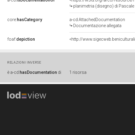
a-cd:
isDocumentationOf
<https://w3id.org/arco/resource/
planimetria (disegno) di Pascale
core:
hasCategory
a-cd:AttachedDocumentation
Documentazione allegata
foaf:
depiction
<http://www.sigecweb.benicultur
RELAZIONI INVERSE
è
a-cd:
hasDocumentation
di
1 risorsa