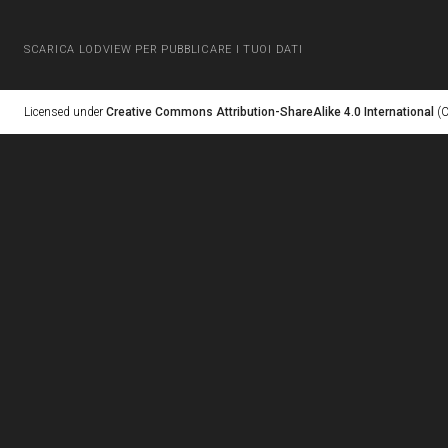
SCARICA LODVIEW PER PUBBLICARE I TUOI DATI
Licensed under
Creative Commons Attribution-ShareAlike 4.0 International
(C