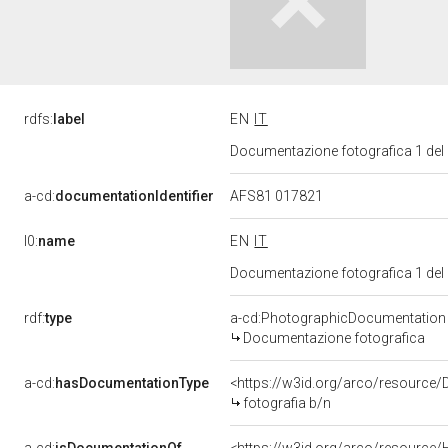
rdfs:
label
EN
IT
Documentazione fotografica 1 del
a-cd:
documentationIdentifier
AFS81 017821
l0:
name
EN
IT
Documentazione fotografica 1 del
rdf:
type
a-cd:PhotographicDocumentation
Documentazione fotografica
a-cd:
hasDocumentationType
<https://w3id.org/arco/resource/
fotografia b/n