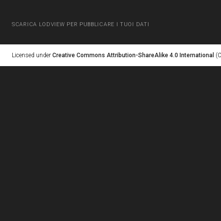
SCARICA LODVIEW PER PUBBLICARE I TUOI DATI
Licensed under
Creative Commons Attribution-ShareAlike 4.0 International
(C