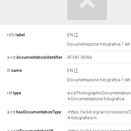
rdfs:
label
EN
IT
Documentazione fotografica 1 del
a-cd:
documentationIdentifier
AFS81 30366
l0:
name
EN
IT
Documentazione fotografica 1 del
rdf:
type
a-cd:PhotographicDocumentation
Documentazione fotografica
a-cd:
hasDocumentationType
<https://w3id.org/arco/resource/
fotografia b/n