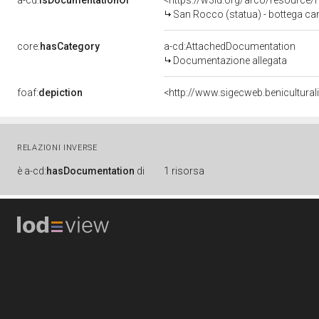
a-cd:
isDocumentationOf
<https://w3id.org/arco/resource/
San Rocco (statua) - bottega ca
core:
hasCategory
a-cd:AttachedDocumentation
Documentazione allegata
foaf:
depiction
<http://www.sigecweb.benicultur
RELAZIONI INVERSE
è
a-cd:
hasDocumentation
di
1 risorsa