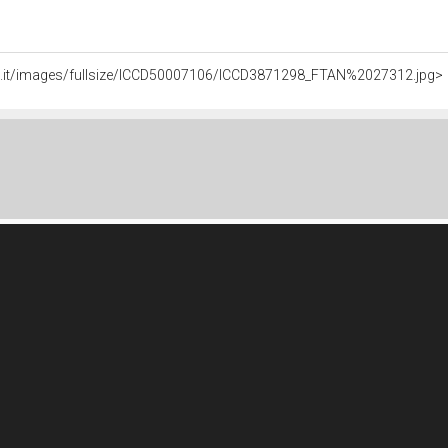
ali.it/images/fullsize/ICCD50007106/ICCD3871298_FTAN%2027312.jpg>