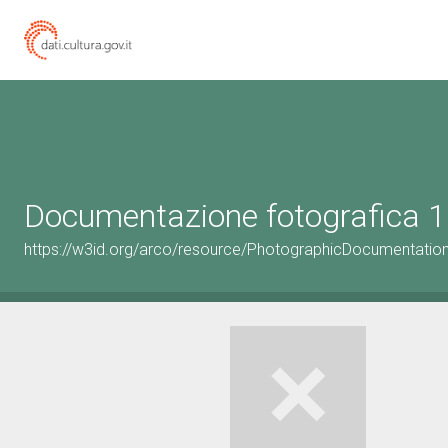
Documentazione fotografica 1
https://w3id.org/arco/resource/PhotographicDocumentati