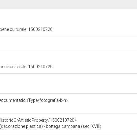
 bene culturale: 1500210720
 bene culturale: 1500210720
DocumentationType/fotografia-b-n>
HistoricOrArtisticProperty/1500210720>
ecorazione plastica) - bottega campana (sec. XVIII)