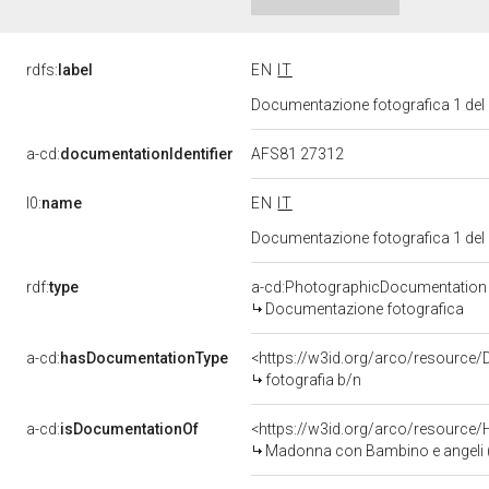
rdfs:
label
EN
IT
Documentazione fotografica 1 del
a-cd:
documentationIdentifier
AFS81 27312
l0:
name
EN
IT
Documentazione fotografica 1 del
rdf:
type
a-cd:PhotographicDocumentation
Documentazione fotografica
a-cd:
hasDocumentationType
<https://w3id.org/arco/resource/
fotografia b/n
a-cd:
isDocumentationOf
<https://w3id.org/arco/resource/
Madonna con Bambino e angeli (d