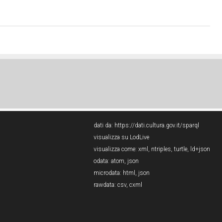
dati da:
https://dati.cultura.gov.it/sparql
visualizza su LodLive
visualizza come:
xml
,
ntriples
,
turtle
,
ld+json
odata:
atom
,
json
microdata:
html
,
json
rawdata:
csv
,
cxml