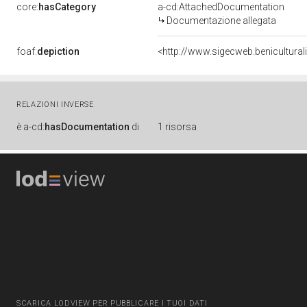
core:
hasCategory
a-cd:AttachedDocumentation
Documentazione allegata
foaf:
depiction
<http://www.sigecweb.benicultur
RELAZIONI INVERSE
è
a-cd:
hasDocumentation
di
1 risorsa
SCARICA LODVIEW PER PUBBLICARE I TUOI DATI