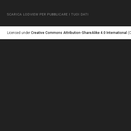
SCARICA LODVIEW PER PUBBLICARE I TUOI DATI
Licensed under
Creative Commons Attribution-ShareAlike 4.0 International
(C