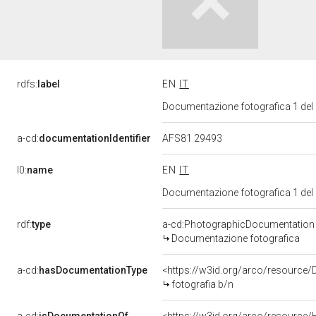
rdfs:
label
EN
IT
Documentazione fotografica 1 del
a-cd:
documentationIdentifier
AFS81 29493
l0:
name
EN
IT
Documentazione fotografica 1 del
rdf:
type
a-cd:PhotographicDocumentation
Documentazione fotografica
a-cd:
hasDocumentationType
<https://w3id.org/arco/resource/
fotografia b/n