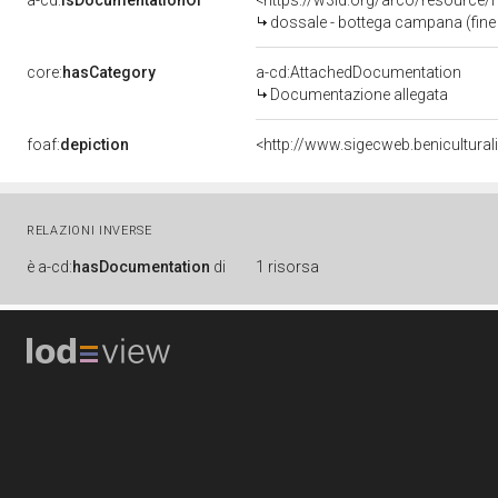
a-cd:
isDocumentationOf
<https://w3id.org/arco/resource/
dossale - bottega campana (fine s
core:
hasCategory
a-cd:AttachedDocumentation
Documentazione allegata
foaf:
depiction
<http://www.sigecweb.benicultur
RELAZIONI INVERSE
è
a-cd:
hasDocumentation
di
1 risorsa