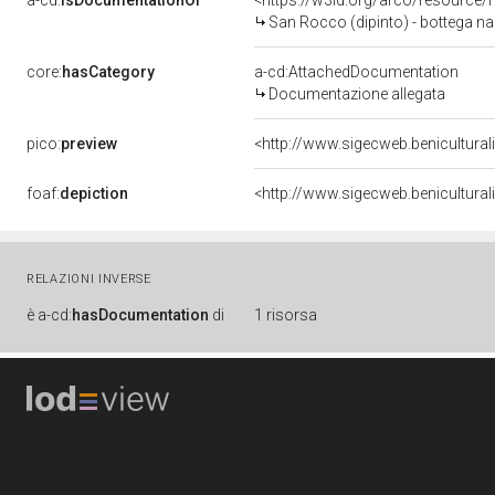
a-cd:
isDocumentationOf
<https://w3id.org/arco/resource/
San Rocco (dipinto) - bottega na
core:
hasCategory
a-cd:AttachedDocumentation
Documentazione allegata
pico:
preview
<http://www.sigecweb.benicultur
foaf:
depiction
<http://www.sigecweb.benicultur
RELAZIONI INVERSE
è
a-cd:
hasDocumentation
di
1 risorsa