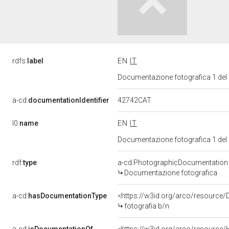
rdfs:
label
EN
IT
Documentazione fotografica 1 del
42742CAT
a-cd:
documentationIdentifier
l0:
name
EN
IT
Documentazione fotografica 1 del
rdf:
type
a-cd:PhotographicDocumentation
Documentazione fotografica
a-cd:
hasDocumentationType
<https://w3id.org/arco/resource/
fotografia b/n