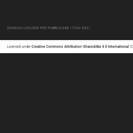
SCARICA LODVIEW PER PUBBLICARE I TUOI DATI
Licensed under
Creative Commons Attribution-ShareAlike 4.0 International
(C