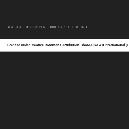
SCARICA LODVIEW PER PUBBLICARE I TUOI DATI
Licensed under
Creative Commons Attribution-ShareAlike 4.0 International
(C