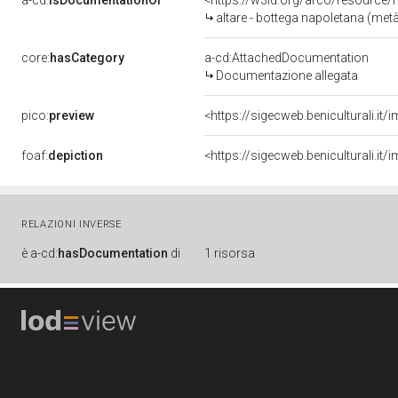
a-cd:
isDocumentationOf
<https://w3id.org/arco/resource/
altare - bottega napoletana (metà
core:
hasCategory
a-cd:AttachedDocumentation
Documentazione allegata
pico:
preview
<https://sigecweb.beniculturali.
foaf:
depiction
<https://sigecweb.beniculturali.
RELAZIONI INVERSE
è
a-cd:
hasDocumentation
di
1 risorsa