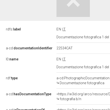
rdfs:
label
EN
IT
Documentazione fotografica 1 del
22534CAT
a-cd:
documentationIdentifier
l0:
name
EN
IT
Documentazione fotografica 1 del
rdf:
type
a-cd:PhotographicDocumentation
Documentazione fotografica
a-cd:
hasDocumentationType
<https://w3id.org/arco/resource/
fotografia b/n