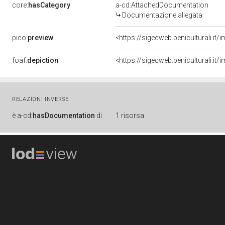
core:
hasCategory
a-cd:AttachedDocumentation
Documentazione allegata
pico:
preview
<https://sigecweb.beniculturali.
foaf:
depiction
<https://sigecweb.beniculturali.
RELAZIONI INVERSE
è
a-cd:
hasDocumentation
di
1 risorsa