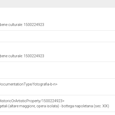
 bene culturale: 1500224923
 bene culturale: 1500224923
DocumentationType/fotografia-b-n>
HistoricOrArtisticProperty/1500224923>
getali (altare maggiore, opera isolata) - bottega napoletana (sec. XIX)