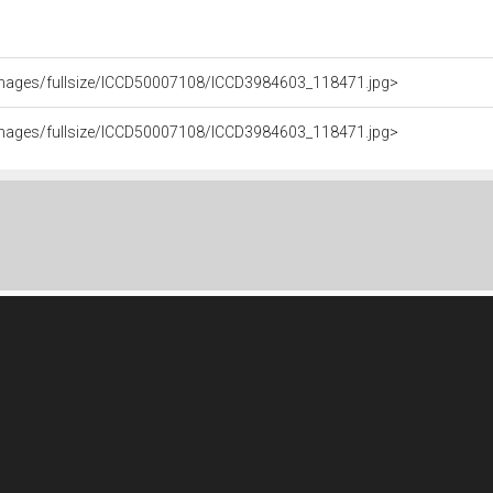
it/images/fullsize/ICCD50007108/ICCD3984603_118471.jpg>
it/images/fullsize/ICCD50007108/ICCD3984603_118471.jpg>