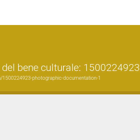
 del bene culturale: 1500224923
on/1500224923-photographic-documentation-1