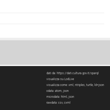
dati da:
https://dati.cultura.gov.it/sparql
visualizza su LodLive
visualizza come:
xml
,
ntriples
,
turtle
,
ld+json
odata:
atom
,
json
microdata:
html
,
json
rawdata:
csv
,
cxml