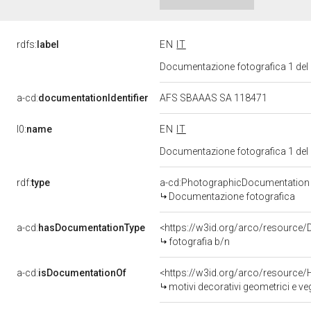
rdfs:
label
EN
IT
Documentazione fotografica 1 del
a-cd:
documentationIdentifier
AFS SBAAAS SA 118471
l0:
name
EN
IT
Documentazione fotografica 1 del
rdf:
type
a-cd:PhotographicDocumentation
Documentazione fotografica
a-cd:
hasDocumentationType
<https://w3id.org/arco/resource/
fotografia b/n
a-cd:
isDocumentationOf
<https://w3id.org/arco/resource/
motivi decorativi geometrici e ve