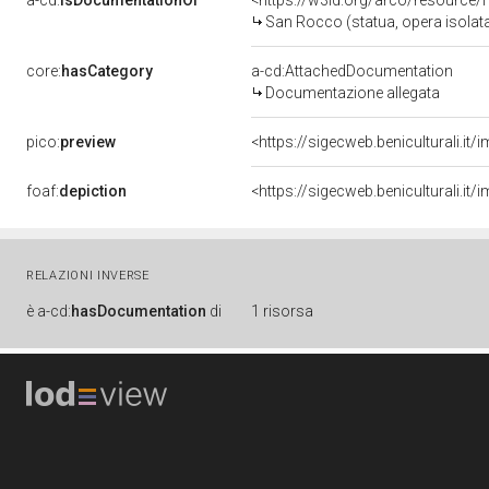
a-cd:
isDocumentationOf
<https://w3id.org/arco/resource/
San Rocco (statua, opera isolat
core:
hasCategory
a-cd:AttachedDocumentation
Documentazione allegata
pico:
preview
<https://sigecweb.beniculturali.
foaf:
depiction
<https://sigecweb.beniculturali.
RELAZIONI INVERSE
è
a-cd:
hasDocumentation
di
1 risorsa