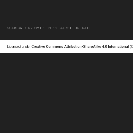
SCARICA LODVIEW PER PUBBLICARE I TUOI DATI
Licensed under
Creative Commons Attribution-ShareAlike 4.0 International
(C