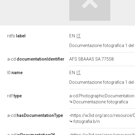
rdfs:
label
EN
IT
Documentazione fotografica 1 del
a-cd:
documentationIdentifier
AFS SBAAAS SA 77558
l0:
name
EN
IT
Documentazione fotografica 1 del
rdf:
type
a-cd:PhotographicDocumentation
Documentazione fotografica
a-cd:
hasDocumentationType
<https://w3id.org/arco/resource/
fotografia b/n