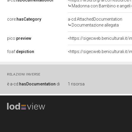
a-cd:
isDocumentationOf
<https://w3id.org/arco/resource/
Madonna con Bambino e angeli (d
core:
hasCategory
a-cd:AttachedDocumentation
Documentazione allegata
pico:
preview
<https://sigecweb.beniculturali.
foaf:
depiction
<https://sigecweb.beniculturali.
RELAZIONI INVERSE
è
a-cd:
hasDocumentation
di
1 risorsa