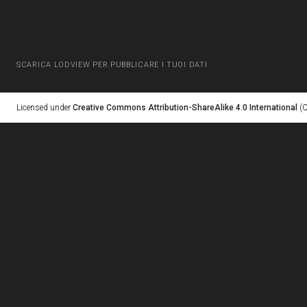
SCARICA LODVIEW PER PUBBLICARE I TUOI DATI
Licensed under
Creative Commons Attribution-ShareAlike 4.0 International
(C