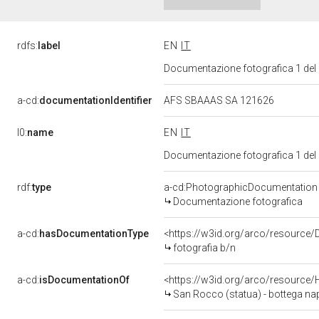
rdfs:
label
EN
IT
Documentazione fotografica 1 del
a-cd:
documentationIdentifier
AFS SBAAAS SA 121626
l0:
name
EN
IT
Documentazione fotografica 1 del
rdf:
type
a-cd:PhotographicDocumentation
Documentazione fotografica
a-cd:
hasDocumentationType
<https://w3id.org/arco/resource/
fotografia b/n
a-cd:
isDocumentationOf
<https://w3id.org/arco/resource/
San Rocco (statua) - bottega nap