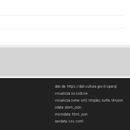
dati da:
https://dati.cultura.gov.it/sparql
visualizza su LodLive
visualizza come:
xml
,
ntriples
,
turtle
,
ld+json
odata:
atom
,
json
microdata:
html
,
json
rawdata:
csv
,
cxml