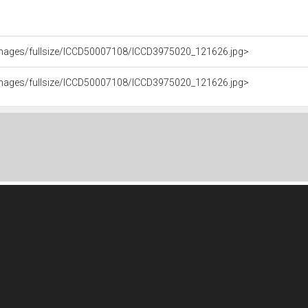
it/images/fullsize/ICCD50007108/ICCD3975020_121626.jpg>
it/images/fullsize/ICCD50007108/ICCD3975020_121626.jpg>