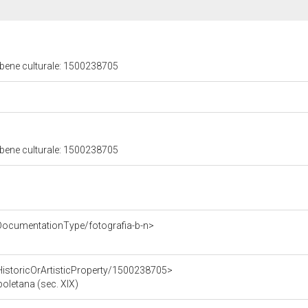
 bene culturale: 1500238705
 bene culturale: 1500238705
DocumentationType/fotografia-b-n>
HistoricOrArtisticProperty/1500238705>
oletana (sec. XIX)