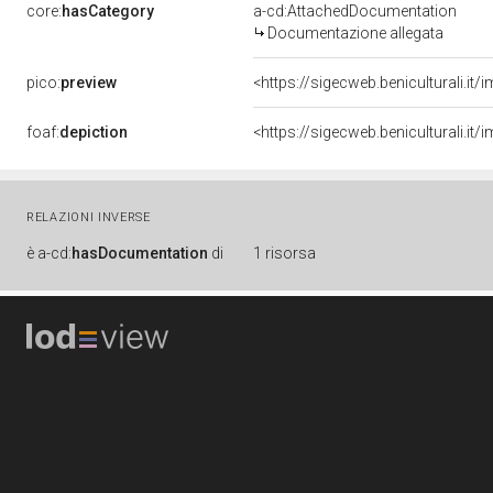
core:
hasCategory
a-cd:AttachedDocumentation
Documentazione allegata
pico:
preview
<https://sigecweb.beniculturali.
foaf:
depiction
<https://sigecweb.beniculturali.
RELAZIONI INVERSE
è
a-cd:
hasDocumentation
di
1 risorsa