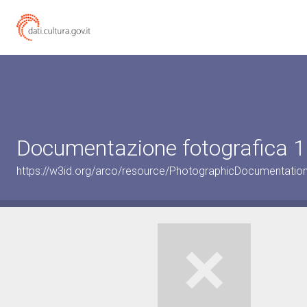
Documentazione fotografica 1
https://w3id.org/arco/resource/PhotographicDocumentati