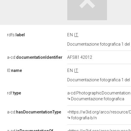
rdfs:
label
EN
IT
Documentazione fotografica 1 del
a-cd:
documentationIdentifier
AFS81 42012
l0:
name
EN
IT
Documentazione fotografica 1 del
rdf:
type
a-cd:PhotographicDocumentation
Documentazione fotografica
a-cd:
hasDocumentationType
<https://w3id.org/arco/resource/
fotografia b/n