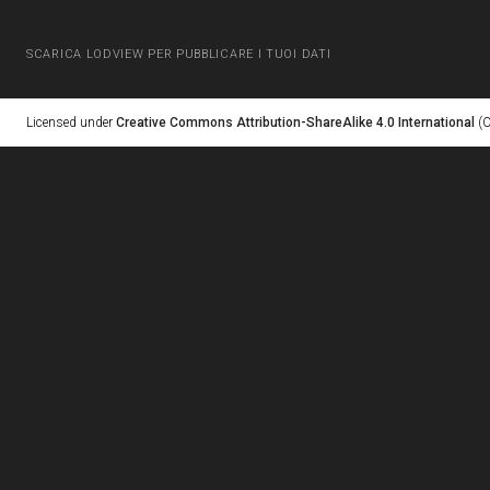
SCARICA LODVIEW PER PUBBLICARE I TUOI DATI
Licensed under
Creative Commons Attribution-ShareAlike 4.0 International
(C