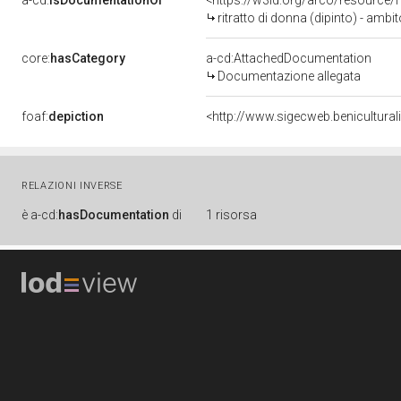
a-cd:
isDocumentationOf
<https://w3id.org/arco/resource/
ritratto di donna (dipinto) - amb
core:
hasCategory
a-cd:AttachedDocumentation
Documentazione allegata
foaf:
depiction
<http://www.sigecweb.benicultur
RELAZIONI INVERSE
è
a-cd:
hasDocumentation
di
1 risorsa